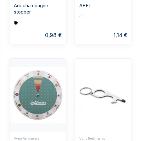
Arb champagne
ABEL
stopper
0,98 €
1,14 €
Vyno Reikmenys
Vyno Reikmenys