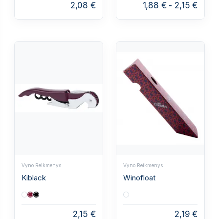
2,08 €
1,88 €
-
2,15 €
Vyno Reikmenys
Vyno Reikmenys
Kiblack
Winofloat
2,15 €
2,19 €