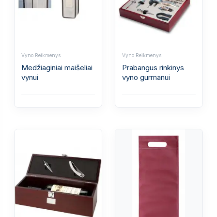
Vyno Reikmenys
Vyno Reikmenys
Medžiaginiai maišeliai
Prabangus rinkinys
vynui
vyno gurmanui