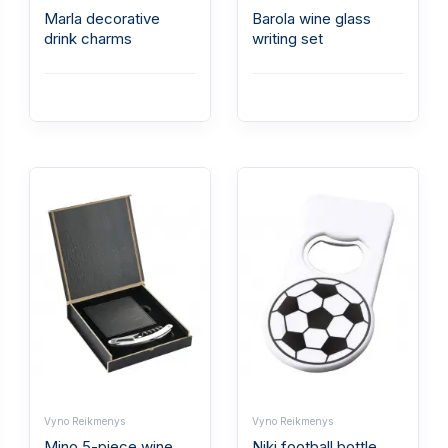
Marla decorative
Barola wine glass
drink charms
writing set
Vyno Reikmenys
Vyno Reikmenys
Mino 5-piece wine
Niki football bottle