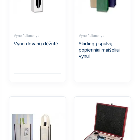
Vyno Reikmenys
Vyno Reikmenys
Vyno dovanų dėžutė
Skirtingų spalvų
popieriniai maišeliai
vynui