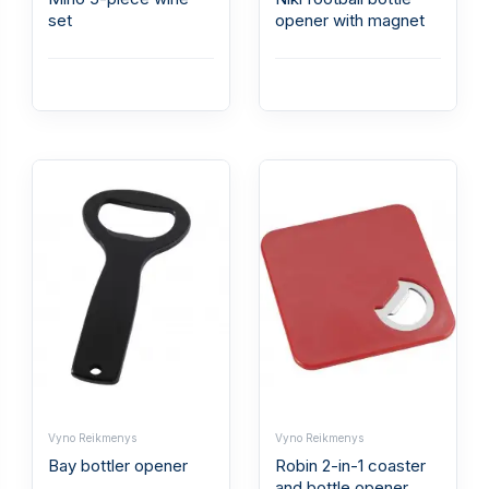
set
opener with magnet
Vyno Reikmenys
Vyno Reikmenys
Bay bottler opener
Robin 2-in-1 coaster
and bottle opener