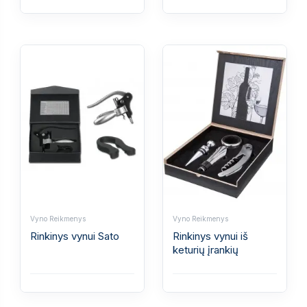
Vyno Reikmenys
Vyno Reikmenys
Rinkinys vynui Sato
Rinkinys vynui iš
keturių įrankių