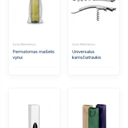
Vyno Reikmenys
Vyno Reikmenys
Permatomas maišelis
Universalus
vynui
kamsčiatraukis