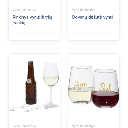
Vyno Reikmenys
Vyno Reikmenys
Rinkinys vynui iš trijų
Dovanų dėžutė vynui
įrankių
Vyno Reikmenys
Vyno Reikmenys