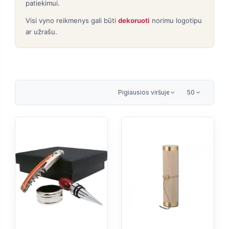
patiekimui.
Visi vyno reikmenys gali būti
dekoruoti
norimu logotipu
ar užrašu.
Pigiausios viršuje
50