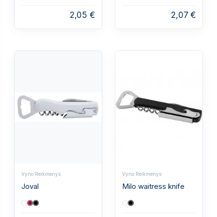
2,05 €
2,07 €
Vyno Reikmenys
Vyno Reikmenys
Joval
Milo waitress knife