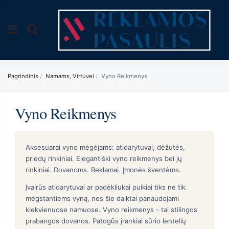
Pagrindinis
Namams, Virtuvei
Vyno Reikmenys
Vyno Reikmenys
Aksesuarai vyno mėgėjams: atidarytuvai, dėžutės,
priedų rinkiniai. Elegantiški vyno reikmenys bei jų
rinkiniai. Dovanoms. Reklamai. Įmonės šventėms.
Įvairūs atidarytuvai ar padėkliukai puikiai tiks ne tik
mėgstantiems vyną, nes šie daiktai panaudojami
kiekvienuose namuose. Vyno reikmenys - tai stilingos
prabangos dovanos. Patogūs įrankiai sūrio lentelių