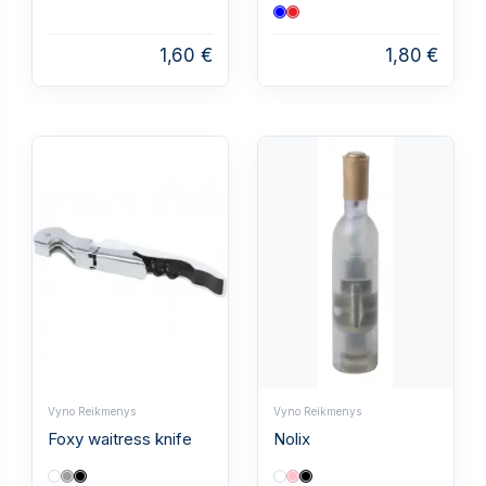
1,60 €
1,80 €
Vyno Reikmenys
Vyno Reikmenys
Foxy waitress knife
Nolix