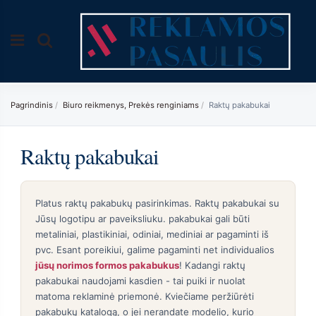
Pagrindinis
Biuro reikmenys, Prekės renginiams
Raktų pakabukai
Raktų pakabukai
Platus raktų pakabukų pasirinkimas. Raktų pakabukai su
Jūsų logotipu ar paveiksliuku. pakabukai gali būti
metaliniai, plastikiniai, odiniai, mediniai ar pagaminti iš
pvc. Esant poreikiui, galime pagaminti net individualios
jūsų norimos formos pakabukus
! Kadangi raktų
pakabukai naudojami kasdien - tai puiki ir nuolat
matoma reklaminė priemonė. Kviečiame peržiūrėti
pakabukų katalogą, o jei nerandate modelio, kurio