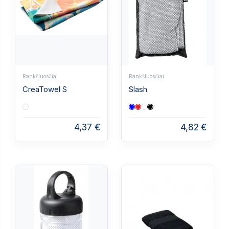
Rankšluosčiai
Rankšluosčiai
CreaTowel S
Slash
4,37 €
4,82 €