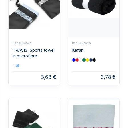
Rankšluosčiai
Rankšluosčiai
TRAVIS. Sports towel
Kefan
in microfibre
3,68 €
3,78 €