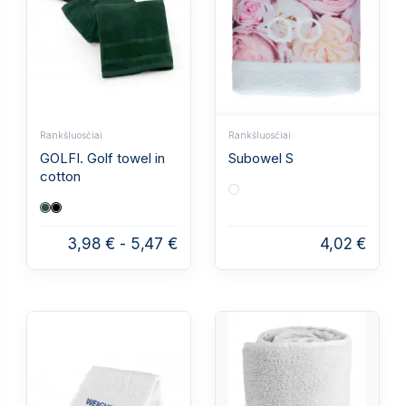
Rankšluosčiai
Rankšluosčiai
GOLFI. Golf towel in
Subowel S
cotton
3,98 €
-
5,47 €
4,02 €