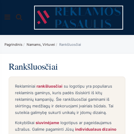
Pagrindinis
Namams, Virtuvei
Rankšluosčiai
Rankšluosčiai
Reklaminiai
rankšluosčiai
su logotipu yra populiarus
reklaminis gaminys, kuris padės išsiskirti iš kitų
reklaminių kampanijų. Šie rankšluosčiai gaminami iš
skirtingų medžiagų ir dekoruojami įvairiais būdais. Tai
suteikia galimybę sukurti unikalų ir įdomų dizainą.
Kokybiškai
siuvinėjame
logotipus ar pageidaujamus
užrašus. Galime pagaminti Jūsų
individualaus dizaino