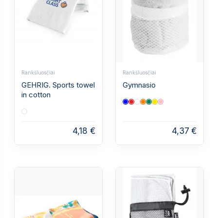
Rankšluosčiai
Rankšluosčiai
GEHRIG. Sports towel
Gymnasio
in cotton
4,18 €
4,37 €