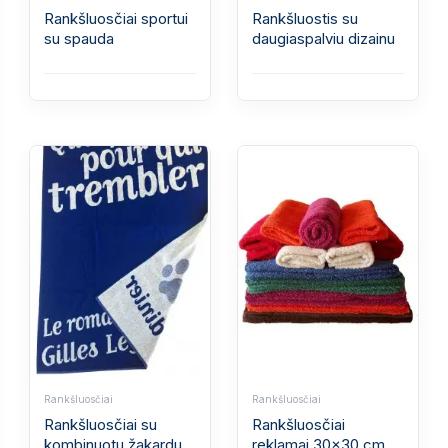
Rankšluosčiai sportui
Rankšluostis su
su spauda
daugiaspalviu dizainu
Rankšluosčiai
Rankšluosčiai
Rankšluosčiai su
Rankšluosčiai
kombinuotu žakardu
reklamai 30x30 cm