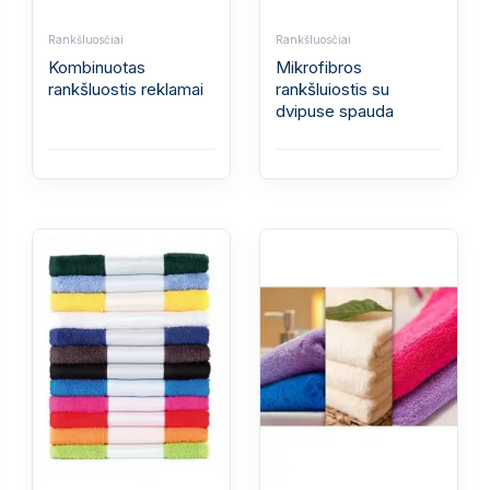
Rankšluosčiai
Rankšluosčiai
Kombinuotas
Mikrofibros
rankšluostis reklamai
rankšluiostis su
dvipuse spauda