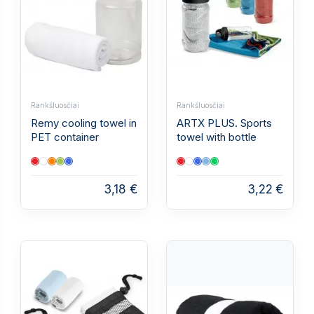
Rankšluosčiai
Rankšluosčiai
Remy cooling towel in
ARTX PLUS. Sports
PET container
towel with bottle
3,18 €
3,22 €