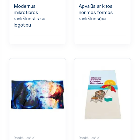
Modernus
Apvalūs ar kitos
mikrofibros
norimos formos
rankšluostis su
rankšluosčiai
logotipu
Rankšluosčiai
Rankšluosčiai