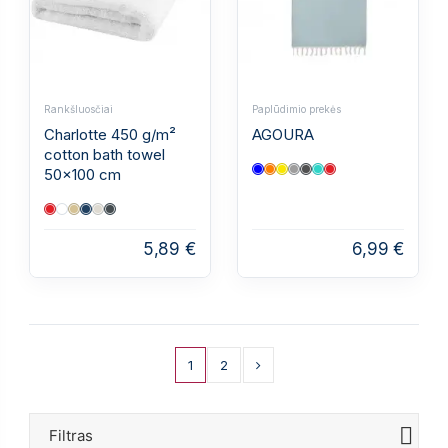
Rankšluosčiai
Paplūdimio prekės
Charlotte 450 g/m²
AGOURA
cotton bath towel
50x100 cm
5,89 €
6,99 €
1
2
Filtras