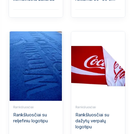
Rankšluosčiai
Rankšluosčiai
Rankšluosčiai su
Rankšluosčiai su
reljefiniu logotipu
dažytų verpalų
logotipu