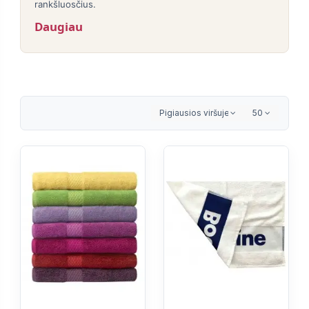
rankšluosčius.
Daugiau
Pigiausios viršuje
50