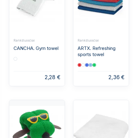
Rankšluosčiai
Rankšluosčiai
CANCHA. Gym towel
ARTX. Refreshing
sports towel
2,28 €
2,36 €