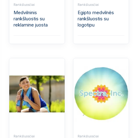
Rankšluosčiai
Rankšluosčiai
Medvilninis
Egipto medvilnės
rankšluostis su
rankšluostis su
reklamine juosta
logotipu
Rankšluosčiai
Rankšluosčiai