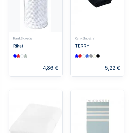
Rankšluosčiai
Rankšluosčiai
Rikat
TERRY
4,86 €
5,22 €