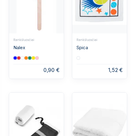
Rankšluosčiai
Rankšluosčiai
Nalex
Spica
0,90 €
1,52 €