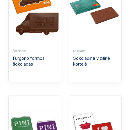
Šokoladai
Šokoladai
Furgono formos
Šokoladinė vizitinė
šokoladas
kortelė