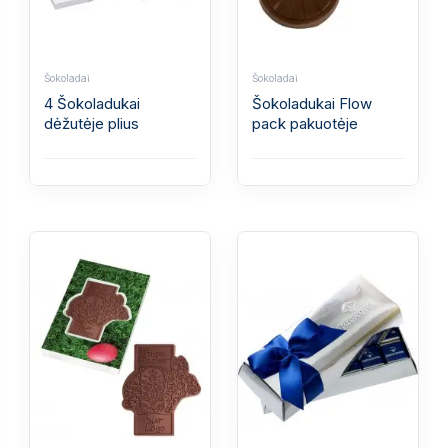
Šokoladai
Šokoladai
4 Šokoladukai
Šokoladukai Flow
dėžutėje plius
pack pakuotėje