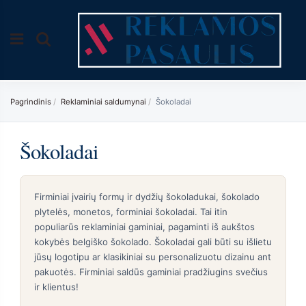
Pagrindinis
Reklaminiai saldumynai
Šokoladai
Šokoladai
Firminiai įvairių formų ir dydžių šokoladukai, šokolado
plytelės, monetos, forminiai šokoladai. Tai itin
populiarūs reklaminiai gaminiai, pagaminti iš aukštos
kokybės belgiško šokolado. Šokoladai gali būti su išlietu
jūsų logotipu ar klasikiniai su personalizuotu dizainu ant
pakuotės. Firminiai saldūs gaminiai pradžiugins svečius
ir klientus!