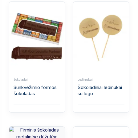
Šokoladai
Ledinukai
Sunkvežimio formos
Šokoladiniai ledinukai
šokoladas
su logo