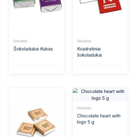
Šokoladai
Šokoladai
Šokoladukai Kubas
Kvadratiniai
šokoladukai
Šokoladai
Chocolate heart with
logo 5 g