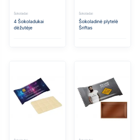
Šokoladai
Šokoladai
4 Šokoladukai
Šokoladinė plytelė
dėžutėje
Šriftas