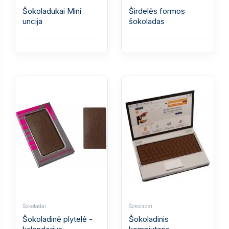
Šokoladukai Mini
Širdelės formos
uncija
šokoladas
Šokoladai
Šokoladai
Šokoladinė plytelė -
Šokoladinis