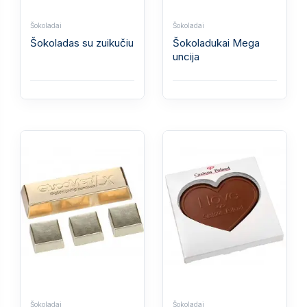
Šokoladai
Šokoladai
Šokoladas su zuikučiu
Šokoladukai Mega
uncija
Šokoladai
Šokoladai