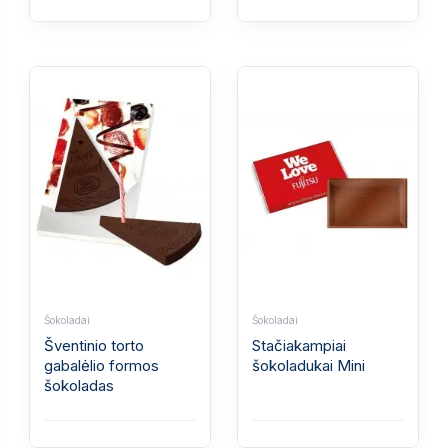
Šokoladai
Šokoladai
Šventinio torto
Stačiakampiai
gabalėlio formos
šokoladukai Mini
šokoladas