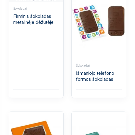
Šokoladai
Firminis šokoladas
metalinėje dėžutėje
Šokoladai
Išmaniojo telefono
formos šokoladas