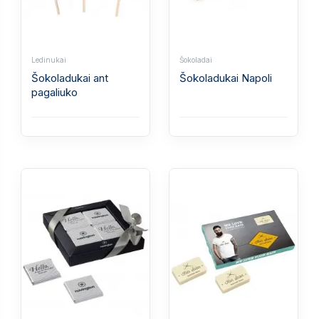
Ledinukai
Šokoladai
Šokoladukai ant
Šokoladukai Napoli
pagaliuko