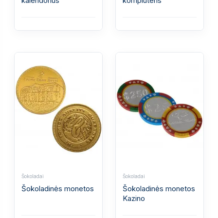
kalendorius
kompiuteris
Šokoladai
Šokoladai
Šokoladinės monetos
Šokoladinės monetos
Kazino