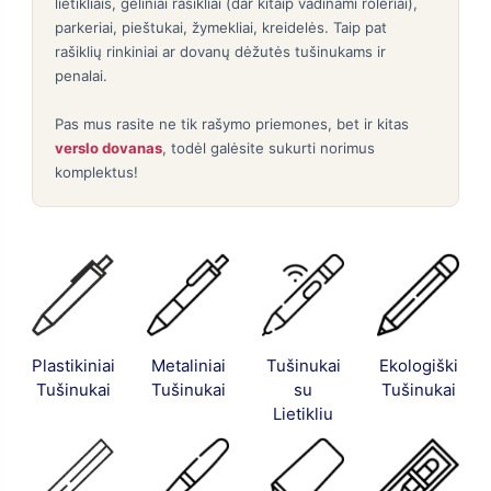
lietikliais, geliniai rašikliai (dar kitaip vadinami roleriai),
parkeriai, pieštukai, žymekliai, kreidelės. Taip pat
rašiklių rinkiniai ar dovanų dėžutės tušinukams ir
penalai.
Pas mus rasite ne tik rašymo priemones, bet ir kitas
verslo dovanas
, todėl galėsite sukurti norimus
komplektus!
Plastikiniai
Metaliniai
Tušinukai
Ekologiški
Tušinukai
Tušinukai
su
Tušinukai
Lietikliu