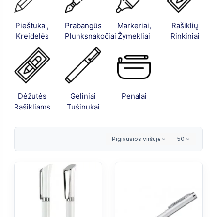
Pieštukai,
Prabangūs
Markeriai,
Rašiklių
Kreidelės
Plunksnakočiai
Žymekliai
Rinkiniai
Dėžutės
Geliniai
Penalai
Rašikliams
Tušinukai
Pigiausios viršuje
50