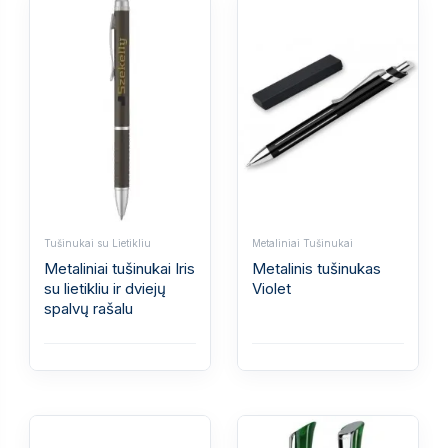
Tušinukai su Lietikliu
Metaliniai Tušinukai
Metaliniai tušinukai Iris
Metalinis tušinukas
su lietikliu ir dviejų
Violet
spalvų rašalu