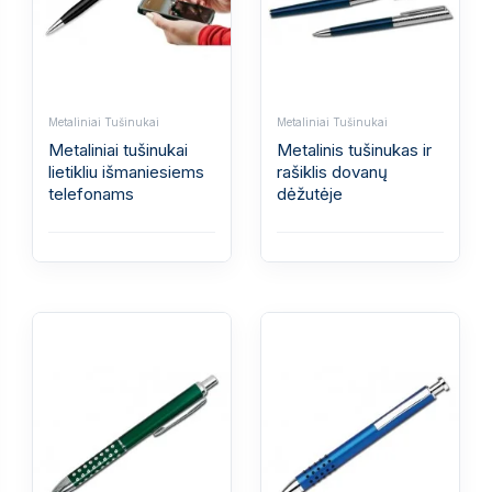
Metaliniai Tušinukai
Metaliniai Tušinukai
Metaliniai tušinukai
Metalinis tušinukas ir
lietikliu išmaniesiems
rašiklis dovanų
telefonams
dėžutėje