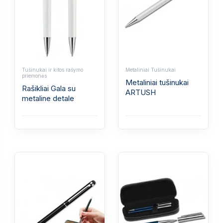
Tušinukai ir kitos rašymo
Metaliniai Tušinukai
priemonės
Metaliniai tušinukai
Rašikliai Gala su
ARTUSH
metaline detale