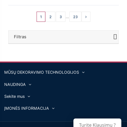
1
2
3
…
23
Filtras
MŪSŲ DEKORAVIMO TECHNOLOGIJOS
NAUDINGA
Sekite mus
ĮMONĖS INFORMACIJA
Turite Klausimų ?