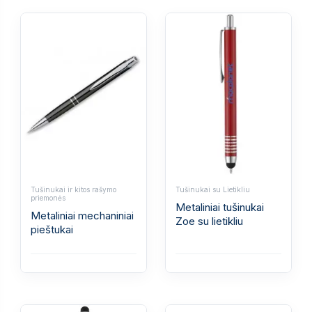
Tušinukai ir kitos rašymo
Tušinukai su Lietikliu
priemonės
Metaliniai tušinukai
Metaliniai mechaniniai
Zoe su lietikliu
pieštukai