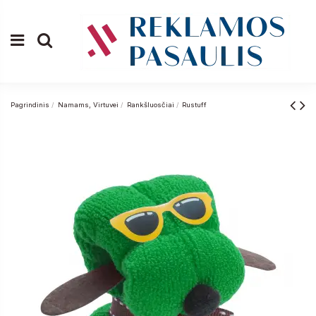
Pagrindinis
Namams, Virtuvei
Rankšluosčiai
Rustuff