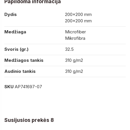
Papildoma informacija
Dydis
200×200 mm
200×200 mm
Medžiaga
Microfiber
Mikrofibra
Svoris (gr.)
32.5
Medžiagos tankis
310 g/m2
Audinio tankis
310 g/m2
SKU
AP741697-07
Susijusios prekės 8