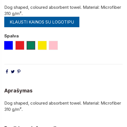
Dog shaped, coloured absorbent towel. Material: Microfiber
310 g/m².
KLAUSTI KAINOS SU LOGOTIPU
Spalva
Mėlyna
Raudona
Žalia
Geltona
Rožinė
Aprašymas
Dog shaped, coloured absorbent towel. Material: Microfiber
310 g/m².