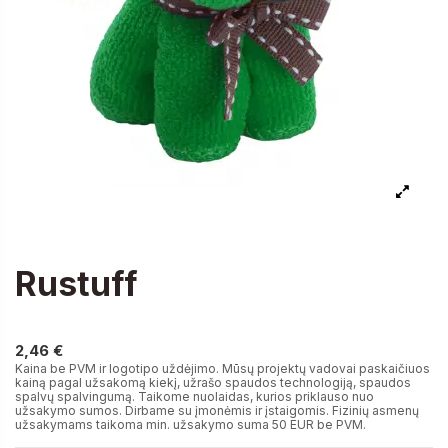
Rustuff
2,46 €
2,46 €
Kaina be PVM ir logotipo uždėjimo. Mūsų projektų vadovai paskaičiuos
kainą pagal užsakomą kiekį, užrašo spaudos technologiją, spaudos
spalvų spalvingumą. Taikome nuolaidas, kurios priklauso nuo
užsakymo sumos. Dirbame su įmonėmis ir įstaigomis. Fizinių asmenų
užsakymams taikoma min. užsakymo suma 50 EUR be PVM.