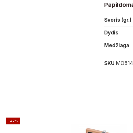
Papildoma
Svoris (gr.)
Dydis
Medžiaga
SKU
MO814
−47%