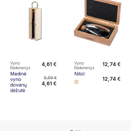
Vyno
Vyno
4,61 €
12,74 €
Reikmenys
Reikmenys
4,61 €
12,74 €
Medinė
Nitol
8,69 €
12,74 €
vyno
4,61 €
dovanų
dėžutė