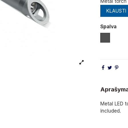
Metal torch
KLAUSTI
Spalva
Tamsiai Pi
Aprašym
Metal LED to
included.