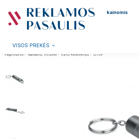
kainomis
VISOS PREKĖS
Pagrindinis
Namams, Virtuvei
Vyno Reikmenys
LITOP