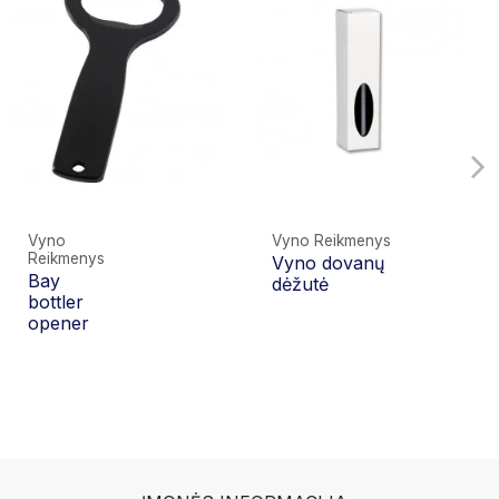
Vyno
Vyno Reikmenys
Reikmenys
Vyno dovanų
0,00 €
Bay
dėžutė
bottler
opener