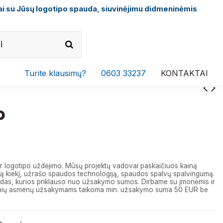
i su Jūsų logotipo spauda, siuvinėjimu didmeninėmis
Turite klausimų?
0603 33237
KONTAKTAI
P
r logotipo uždėjimo. Mūsų projektų vadovai paskaičiuos kainą
 kiekį, užrašo spaudos technologiją, spaudos spalvų spalvingumą.
das, kurios priklauso nuo užsakymo sumos. Dirbame su įmonėmis ir
izinių asmenų užsakymams taikoma min. užsakymo suma 50 EUR be