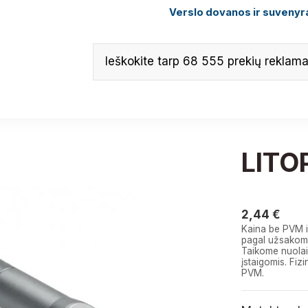
Verslo dovanos ir suvenyra
LITO
2,44 €
2,44 €
Kaina be PVM i
pagal užsakomą
Taikome nuolai
įstaigomis. F
PVM.