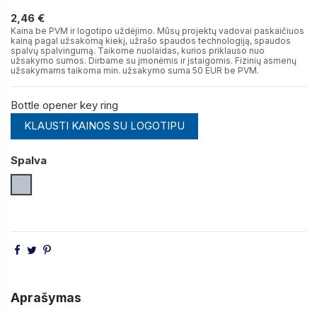
2,46 €
2,46 €
Kaina be PVM ir logotipo uždėjimo. Mūsų projektų vadovai paskaičiuos
kainą pagal užsakomą kiekį, užrašo spaudos technologiją, spaudos
spalvų spalvingumą. Taikome nuolaidas, kurios priklauso nuo
užsakymo sumos. Dirbame su įmonėmis ir įstaigomis. Fizinių asmenų
užsakymams taikoma min. užsakymo suma 50 EUR be PVM.
Bottle opener key ring
KLAUSTI KAINOS SU LOGOTIPU
Spalva
Sidabro Blizganti
Aprašymas