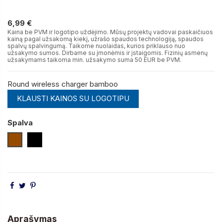
6,99 €
6,99 €
Kaina be PVM ir logotipo uždėjimo. Mūsų projektų vadovai paskaičiuos
kainą pagal užsakomą kiekį, užrašo spaudos technologiją, spaudos
spalvų spalvingumą. Taikome nuolaidas, kurios priklauso nuo
užsakymo sumos. Dirbame su įmonėmis ir įstaigomis. Fizinių asmenų
užsakymams taikoma min. užsakymo suma 50 EUR be PVM.
Round wireless charger bamboo
KLAUSTI KAINOS SU LOGOTIPU
Spalva
Medienos
Juoda
Aprašymas