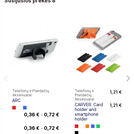
Susijusios prekės 8
Telefonų ir Planšečių
Telefonų ir
1,21 €
Aksesuarai
Planšečių
1,21 €
Aksesuarai
ARC
CARVER. Card
1,21 €
holder and
0,36 €
0,72 €
smartphone
-
holder
0,36 €
0,36 €
0,72 €
-