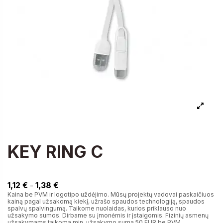
KEY RING C
1,12 €
1,12 €
1,38 €
-
Kaina be PVM ir logotipo uždėjimo. Mūsų projektų vadovai paskaičiuos
kainą pagal užsakomą kiekį, užrašo spaudos technologiją, spaudos
spalvų spalvingumą. Taikome nuolaidas, kurios priklauso nuo
užsakymo sumos. Dirbame su įmonėmis ir įstaigomis. Fizinių asmenų
užsakymams taikoma min. užsakymo suma 50 EUR be PVM.