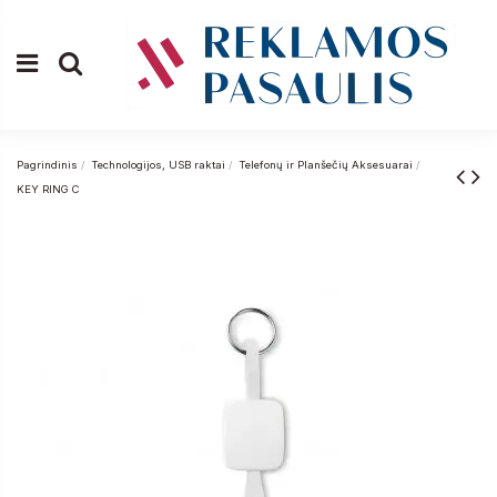
Pagrindinis
Technologijos, USB raktai
Telefonų ir Planšečių Aksesuarai
KEY RING C