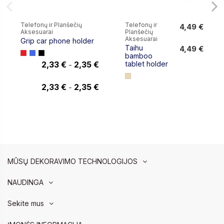
Telefonų ir Planšečių
Telefonų ir
4,49 €
Aksesuarai
Planšečių
4,49 €
Aksesuarai
Grip car phone holder
Taihu
4,49 €
bamboo
2,33 €
2,35 €
tablet holder
-
2,35 €
2,33 €
2,35 €
-
MŪSŲ DEKORAVIMO TECHNOLOGIJOS
NAUDINGA
Sekite mus