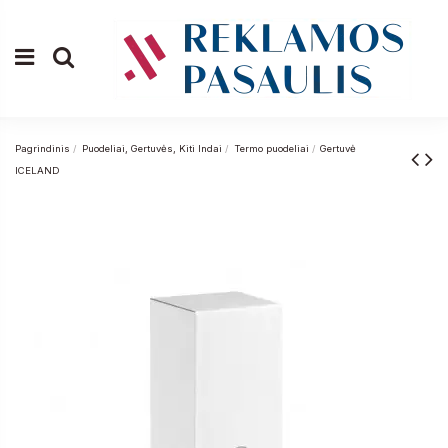
Pagrindinis
Puodeliai, Gertuvės, Kiti Indai
Termo puodeliai
Gertuvė
ICELAND