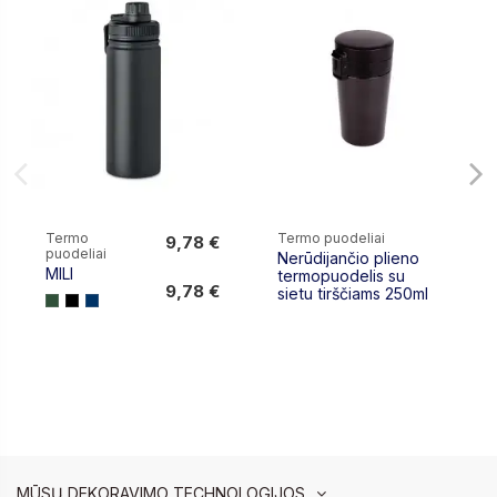
Termo
Termo puodeliai
9,78 €
puodeliai
Nerūdijančio plieno
9,78 €
MILI
termopuodelis su
9,78 €
sietu tirščiams 250ml
MŪSŲ DEKORAVIMO TECHNOLOGIJOS