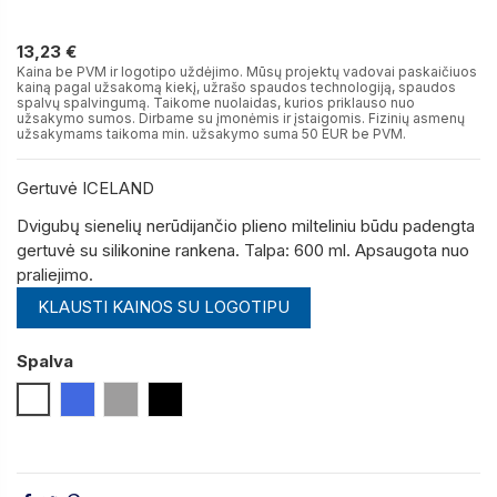
13,23 €
13,23 €
Kaina be PVM ir logotipo uždėjimo. Mūsų projektų vadovai paskaičiuos
kainą pagal užsakomą kiekį, užrašo spaudos technologiją, spaudos
spalvų spalvingumą. Taikome nuolaidas, kurios priklauso nuo
užsakymo sumos. Dirbame su įmonėmis ir įstaigomis. Fizinių asmenų
užsakymams taikoma min. užsakymo suma 50 EUR be PVM.
Gertuvė ICELAND
Dvigubų sienelių nerūdijančio plieno milteliniu būdu padengta
gertuvė su silikonine rankena
.
Talpa: 600 ml.
Apsaugota nuo
praliejimo
.
KLAUSTI KAINOS SU LOGOTIPU
Spalva
Balta
Mėlyna (Royal)
Pilka
Juoda