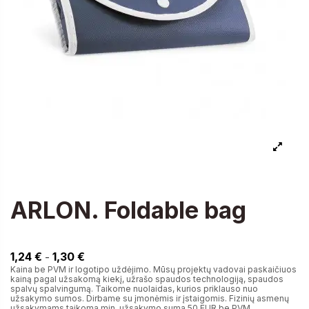
ARLON. Foldable bag
1,30 €
1,24 €
1,30 €
-
Kaina be PVM ir logotipo uždėjimo. Mūsų projektų vadovai paskaičiuos
kainą pagal užsakomą kiekį, užrašo spaudos technologiją, spaudos
spalvų spalvingumą. Taikome nuolaidas, kurios priklauso nuo
užsakymo sumos. Dirbame su įmonėmis ir įstaigomis. Fizinių asmenų
užsakymams taikoma min. užsakymo suma 50 EUR be PVM.