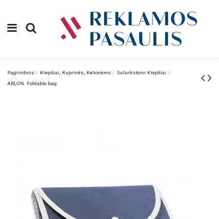
Pagrindinis
Krepšiai, Kuprinės, Kelionėms
Sulankstomi Krepšiai
ARLON. Foldable bag