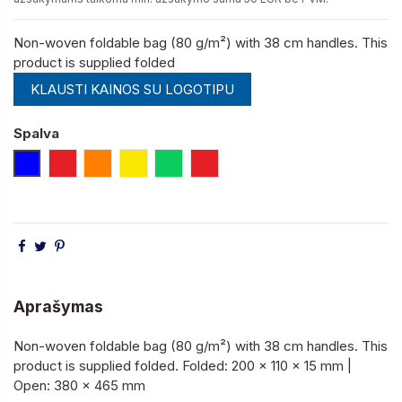
Non-woven foldable bag (80 g/m²) with 38 cm handles. This
product is supplied folded
KLAUSTI KAINOS SU LOGOTIPU
Spalva
Mėlyna
Raudona
Oranžinė
Geltona
Šviesiai Žalia
Raudona
Aprašymas
Non-woven foldable bag (80 g/m²) with 38 cm handles. This
product is supplied folded. Folded: 200 x 110 x 15 mm |
Open: 380 x 465 mm