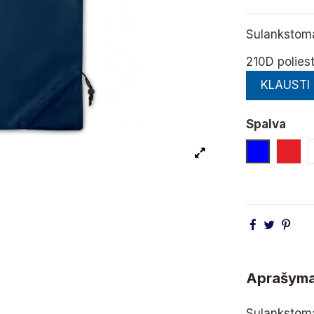
Sulankstom
210D polies
KLAUSTI
Spalva
Mėlyna
Rau
Aprašym
Sulankstoma