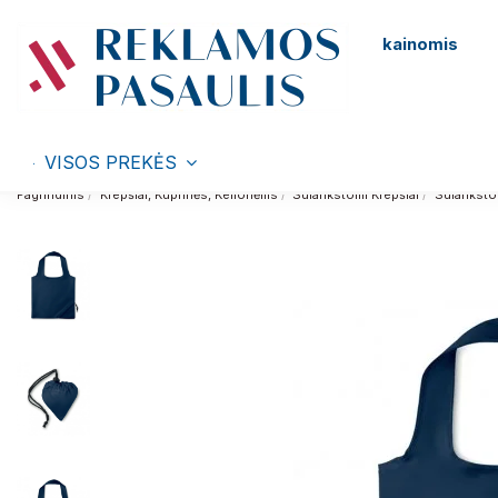
kainomis
VISOS PREKĖS
Pagrindinis
Krepšiai, Kuprinės, Kelionėms
Sulankstomi Krepšiai
Sulanksto