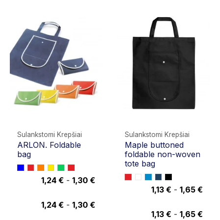
Sulankstomi Krepšiai
Sulankstomi Krepšiai
ARLON. Foldable
Maple buttoned
bag
foldable non-woven
tote bag
1,24 €
-
1,30 €
1,13 €
-
1,65 €
1,30 €
1,63 €
1,24 €
-
1,30 €
1,13 €
-
1,65 €