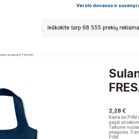
Verslo dovanos ir suvenyra
mas krepšys FRESA
Sula
FRE
2,28 €
2,28 €
Kaina be PVM i
pagal užsakomą
Taikome nuolai
įstaigomis. F
PVM.