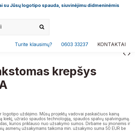
i su Jūsų logotipo spauda, siuvinėjimu didmeninėmis
Turite klausimų?
0603 33237
KONTAKTAI
nkstomas krepšys
SA
r logotipo uždėjimo. Mūsų projektų vadovai paskaičiuos kainą
 kiekį, užrašo spaudos technologiją, spaudos spalvų spalvingumą.
das, kurios priklauso nuo užsakymo sumos. Dirbame su įmonėmis ir
izinių asmenų užsakymams taikoma min. užsakymo suma 50 EUR be