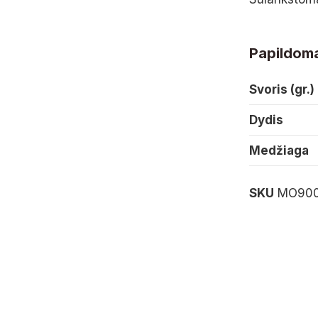
Papildoma
Svoris (gr.)
Dydis
Medžiaga
SKU
MO900