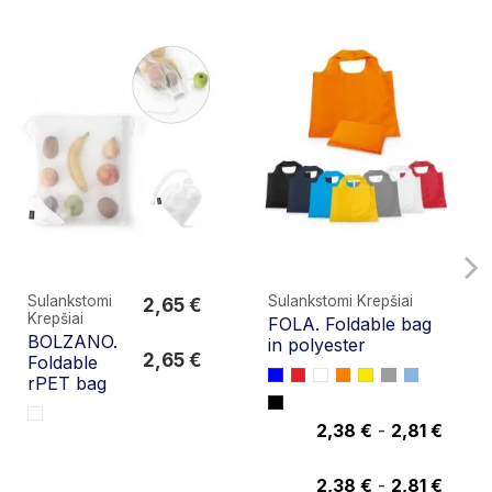
Sulankstomi
Sulankstomi Krepšiai
2,65 €
Krepšiai
FOLA. Foldable bag
2,65 €
BOLZANO.
in polyester
2,65 €
Foldable
rPET bag
2,38 €
-
2,81 €
2,38 €
2,38 €
-
2,81 €