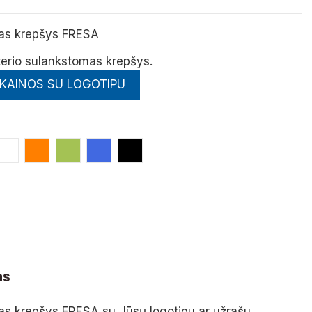
as krepšys FRESA
terio sulankstomas krepšys.
 KAINOS SU LOGOTIPU
dona
Balta
Oranžinė
Laimo
Mėlyna (Royal)
Juoda
as
s krepšys FRESA su Jūsų logotipu ar užrašu.