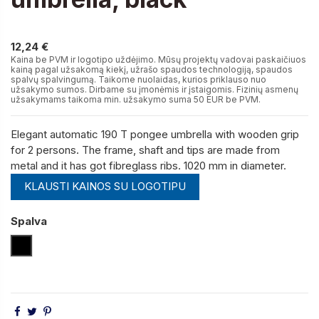
12,24 €
12,24 €
Kaina be PVM ir logotipo uždėjimo. Mūsų projektų vadovai paskaičiuos
kainą pagal užsakomą kiekį, užrašo spaudos technologiją, spaudos
spalvų spalvingumą. Taikome nuolaidas, kurios priklauso nuo
užsakymo sumos. Dirbame su įmonėmis ir įstaigomis. Fizinių asmenų
užsakymams taikoma min. užsakymo suma 50 EUR be PVM.
Elegant automatic 190 T pongee umbrella with wooden grip
for 2 persons. The frame, shaft and tips are made from
metal and it has got fibreglass ribs. 1020 mm in diameter.
KLAUSTI KAINOS SU LOGOTIPU
Spalva
Juoda