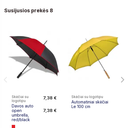
Susijusios prekės 8
Skėčiai su
Skėčiai su logotipu
7,38 €
logotipu
Automatiniai skėčiai
7,38 €
Davos auto
Le 100 cm
7,38 €
open
umbrella,
red/black