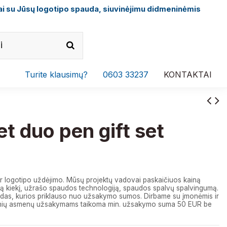
i su Jūsų logotipo spauda, siuvinėjimu didmeninėmis
Turite klausimų?
0603 33237
KONTAKTAI
et duo pen gift set
r logotipo uždėjimo. Mūsų projektų vadovai paskaičiuos kainą
 kiekį, užrašo spaudos technologiją, spaudos spalvų spalvingumą.
das, kurios priklauso nuo užsakymo sumos. Dirbame su įmonėmis ir
izinių asmenų užsakymams taikoma min. užsakymo suma 50 EUR be