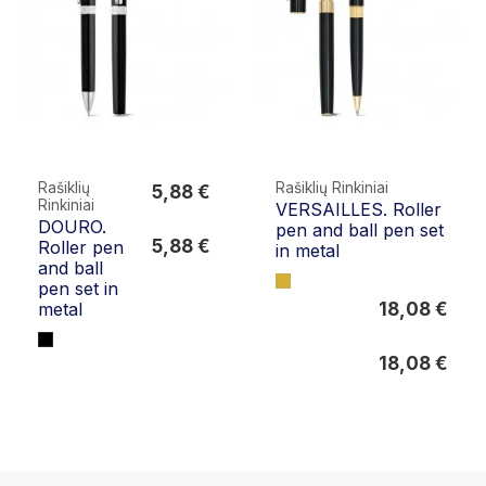
Rašiklių
Rašiklių Rinkiniai
5,88 €
Rinkiniai
VERSAILLES. Roller
5,88 €
DOURO.
pen and ball pen set
5,88 €
Roller pen
in metal
and ball
pen set in
18,08 €
metal
18,08 €
18,08 €