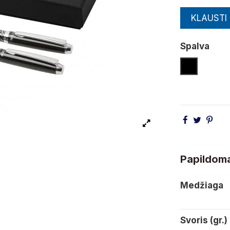
KLAUSTI
Spalva
Juoda
Papildoma
Medžiaga
Svoris (gr.)