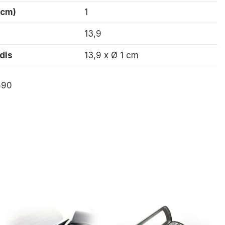
(cm)
1
13,9
dis
13,9 x Ø 1 cm
590