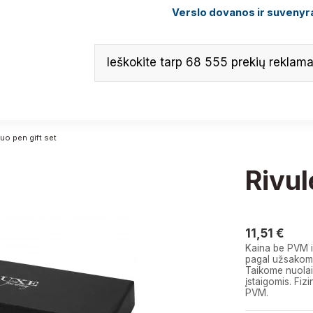
Verslo dovanos ir suvenyra
duo pen gift set
Rivul
11,51 €
11,51 €
Kaina be PVM i
pagal užsakomą
Taikome nuolai
įstaigomis. F
PVM.