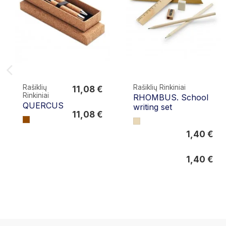
Rašiklių
Rašiklių Rinkiniai
11,08 €
Rinkiniai
RHOMBUS. School
11,08 €
QUERCUS
writing set
11,08 €
1,40 €
1,40 €
1,40 €