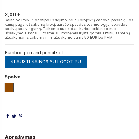
3,00 €
3,00 €
Kaina be PVM ir logotipo uždėjimo. Mūsų projektų vadovai paskaičiuos
kainą pagal užsakomą kiekį, užrašo spaudos technologiją, spaudos
spalvų spalvingumą. Taikome nuolaidas, kurios priklauso nuo
užsakymo sumos. Dirbame su įmonėmis ir įstaigomis. Fizinių asmenų
užsakymams taikoma min. užsakymo suma 50 EUR be PVM.
Bamboo pen and pencil set
KLAUSTI KAINOS SU LOGOTIPU
Spalva
Medienos
Aprašymas