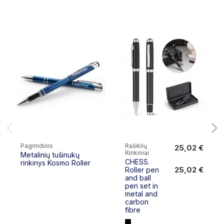
Pagrindinis
Rašiklių
25,02 €
Rinkiniai
Metalinių tušinukų
25,02 €
CHESS.
rinkinys Kosmo Roller
25,02 €
Roller pen
and ball
pen set in
metal and
carbon
fibre