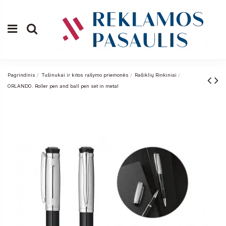
Pagrindinis
Tušinukai ir kitos rašymo priemonės
Rašiklių Rinkiniai
ORLANDO. Roller pen and ball pen set in metal