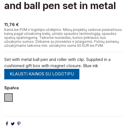
and ball pen set in metal
11,76 €
11,76 €
Kaina be PVM ir logotipo uždėjimo. Mūsų projektų vadovai paskaičiuos
kainą pagal užsakomą kiekį, užrašo spaudos technologiją, spaudos
spalvų spalvingumą. Taikome nuolaidas, kurios priklauso nuo
užsakymo sumos. Dirbame su įmonėmis ir įstaigomis. Fizinių asmenų
užsakymams taikoma min. užsakymo suma 50 EUR be PVM.
Set with metal ball pen and roller with clip. Supplied in a
cushioned gift box with magnet closure. Blue ink
KLAUSTI KAINOS SU LOGOTIPU
Spalva
Sidabro