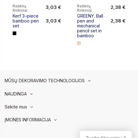
Rašiklių
Rašiklių
3,03 €
2,38 €
Rinkiniai
Rinkiniai
3,03 €
2,38 €
Kerf 3-piece
GREENY. Ball
3,03 €
2,38 €
bamboo pen
pen and
set
mechanical
pencil set in
bamboo
MŪSŲ DEKORAVIMO TECHNOLOGIJOS
NAUDINGA
Sekite mus
ĮMONĖS INFORMACIJA