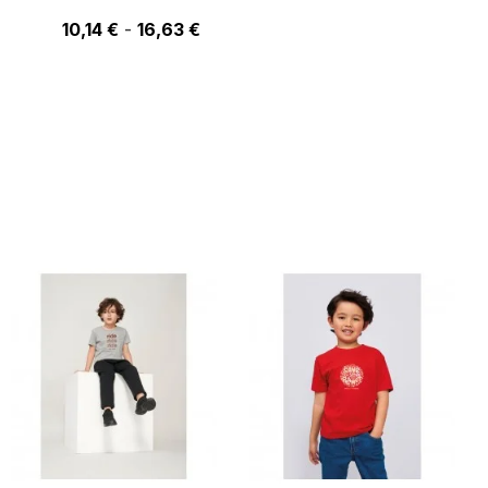
10,14 €
10,14 €
-
16,63 €