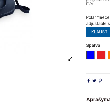
įstaigomis. F
PVM.
Polar fleece
adjustable s
KLAUSTI
Spalva
Mėlyna
Rau
Aprašym