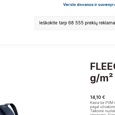
Verslo dovanos ir suvenyra
FLEEC
g/m²
14,10 €
14,10 €
Kaina be PVM i
pagal užsakomą
Taikome nuolai