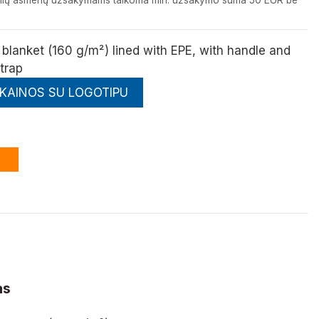
izinių asmenų užsakymams taikoma min. užsakymo suma 50 EUR be
 blanket (160 g/m²) lined with EPE, with handle and
trap
 KAINOS SU LOGOTIPU
dona
Oranžinė
as