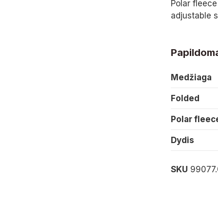
Polar fleece
adjustable 
Papildoma
Medžiaga
Folded
Polar fleec
Dydis
SKU
99077