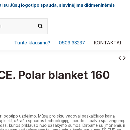
i su Jūsų logotipo spauda, siuvinėjimu didmeninėmis
Turite klausimų?
0603 33237
KONTAKTAI
E. Polar blanket 160
r logotipo uždėjimo. Mūsų projektų vadovai paskaičiuos kainą
 kiekį, užrašo spaudos technologiją, spaudos spalvų spalvingumą.
das, kurios priklauso nuo užsakymo sumos. Dirbame su įmonėmis ir