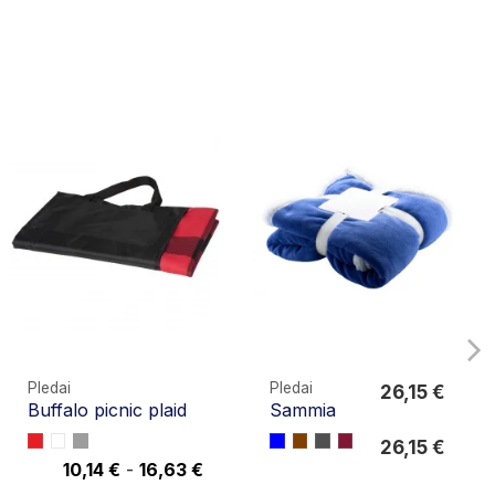
Pledai
Pledai
26,15 €
Buffalo picnic plaid
Sammia
26,15 €
26,15 €
10,14 €
-
16,63 €