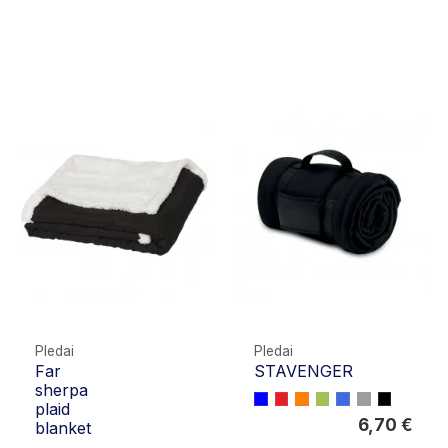
Pledai
Pledai
Far
STAVENGER
0,00 €
sherpa
plaid
6,70 €
blanket