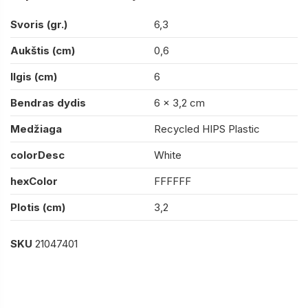
Svoris (gr.)
6,3
Aukštis (cm)
0,6
Ilgis (cm)
6
Bendras dydis
6 x 3,2 cm
Medžiaga
Recycled HIPS Plastic
colorDesc
White
hexColor
FFFFFF
Plotis (cm)
3,2
SKU
21047401