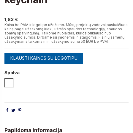
1,83 €
1,83 €
Kaina be PVM ir logotipo uždėjimo. Mūsų projektų vadovai paskaičiuos
kainą pagal užsakomą kiekį, užrašo spaudos technologiją, spaudos
spalvų spalvingumą. Taikome nuolaidas, kurios priklauso nuo
užsakymo sumos. Dirbame su įmonėmis ir įstaigomis. Fizinių asmenų
užsakymams taikoma min. užsakymo suma 50 EUR be PVM.
KLAUSTI KAINOS SU LOGOTIPU
Spalva
Balta
Papildoma informacija