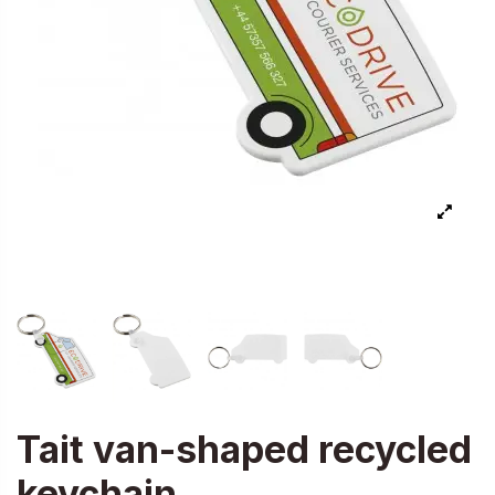
Tait van-shaped recycled
keychain