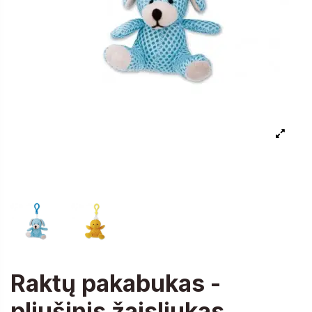
Raktų pakabukas -
pliušinis žaisliukas