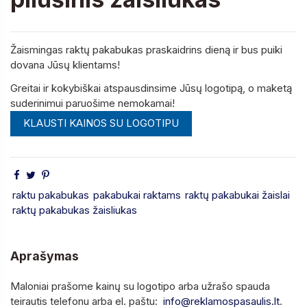
Žaismingas raktų pakabukas praskaidrins dieną ir bus puiki
dovana Jūsų klientams!
Greitai ir kokybiškai atspausdinsime Jūsų logotipą, o maketą
suderinimui paruošime nemokamai!
KLAUSTI KAINOS SU LOGOTIPU
raktu pakabukas
pakabukai raktams
raktų pakabukai žaislai
raktų pakabukas žaisliukas
Aprašymas
Maloniai prašome kainų su logotipo arba užrašo spauda
teirautis telefonu arba el. paštu:
info@reklamospasaulis.lt
.