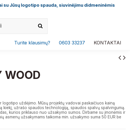
i su Jūsų logotipo spauda, siuvinėjimu didmeninėmis
Turite klausimų?
0603 33237
KONTAKTAI
Y WOOD
r logotipo uždėjimo. Mūsų projektų vadovai paskaičiuos kainą
 kiekį, užrašo spaudos technologiją, spaudos spalvų spalvingumą.
das, kurios priklauso nuo užsakymo sumos. Dirbame su įmonėmis ir
izinių asmenų užsakymams taikoma min. užsakymo suma 50 EUR be