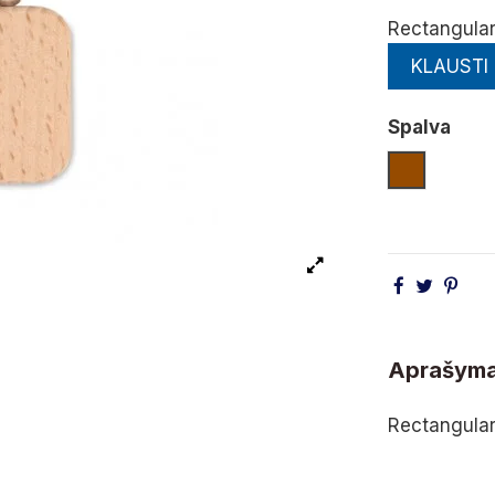
Rectangular
KLAUSTI
Spalva
Medienos
Aprašym
Rectangular