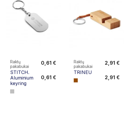
Raktų
Raktų
0,61 €
2,91 €
pakabukai
pakabukai
0,61 €
2,91 €
STITCH.
TRINEU
0,61 €
2,91 €
Aluminium
keyring