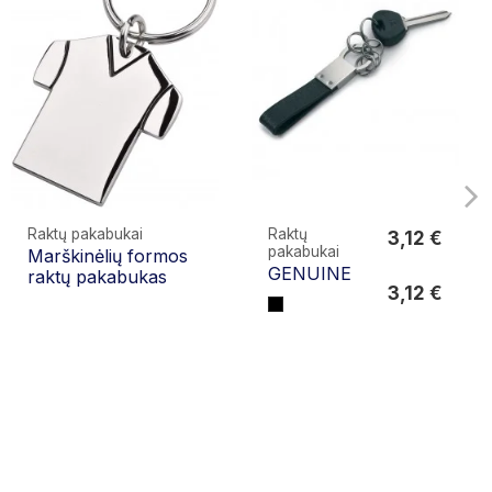
Raktų pakabukai
Raktų
3,12 €
pakabukai
Marškinėlių formos
3,12 €
GENUINE
raktų pakabukas
3,12 €