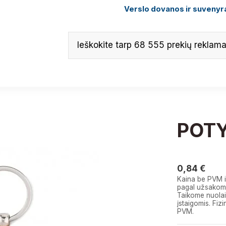
Verslo dovanos ir suvenyra
POT
0,84 €
0,84 €
Kaina be PVM i
pagal užsakomą
Taikome nuolai
įstaigomis. F
PVM.