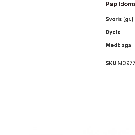
Papildoma
Svoris (gr.)
Dydis
Medžiaga
SKU
MO977