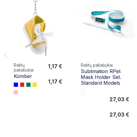
Raktų
Raktų pakabukai
1,17 €
pakabukai
Sublimation RPet
1,17 €
Komber
Mask Holder Set.
1,17 €
Standard Models
27,03 €
27,03 €
27,03 €