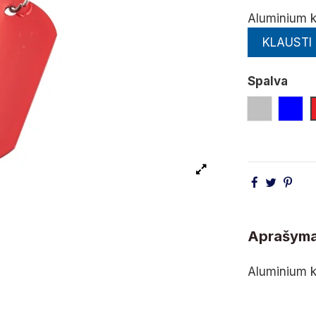
Aluminium k
KLAUSTI
Spalva
Sidabro
Mėl
Aprašym
Aluminium k