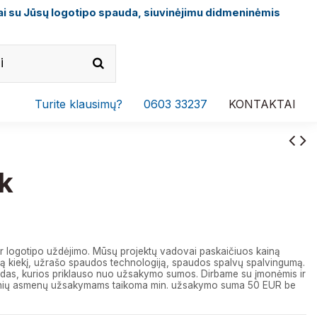
i su Jūsų logotipo spauda, siuvinėjimu didmeninėmis
Turite klausimų?
0603 33237
KONTAKTAI
k
r logotipo uždėjimo. Mūsų projektų vadovai paskaičiuos kainą
 kiekį, užrašo spaudos technologiją, spaudos spalvų spalvingumą.
das, kurios priklauso nuo užsakymo sumos. Dirbame su įmonėmis ir
izinių asmenų užsakymams taikoma min. užsakymo suma 50 EUR be