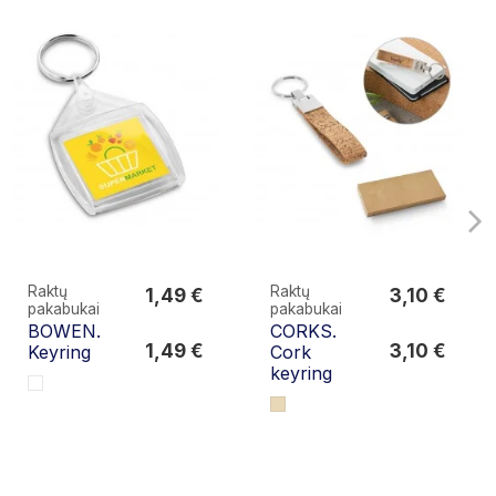
Raktų
Raktų
1,49 €
3,10 €
pakabukai
pakabukai
1,49 €
3,10 €
BOWEN.
CORKS.
1,49 €
3,10 €
Keyring
Cork
keyring