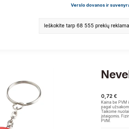
Verslo dovanos ir suvenyra
Neve
0,72 €
0,72 €
Kaina be PVM i
pagal užsakomą
Taikome nuolai
įstaigomis. F
PVM.