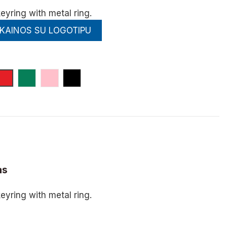
eyring with metal ring.
 KAINOS SU LOGOTIPU
yna
Raudona
Žalia
Rožinė
Juoda
as
eyring with metal ring.