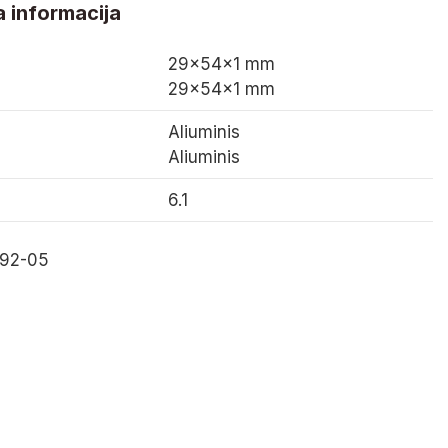
 informacija
29×54×1 mm
29×54×1 mm
Aliuminis
Aliuminis
6.1
192-05