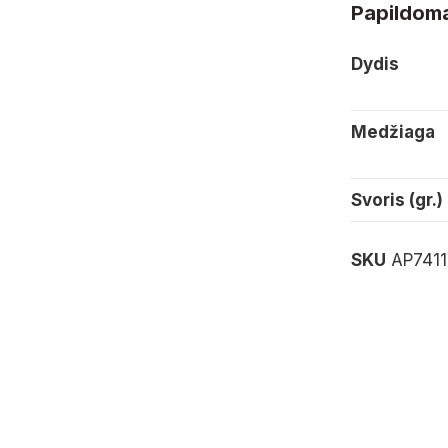
Papildoma
Dydis
Medžiaga
Svoris (gr.)
SKU
AP741