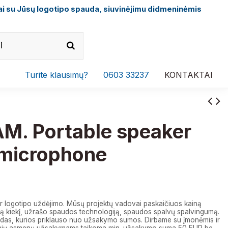
i su Jūsų logotipo spauda, siuvinėjimu didmeninėmis
Turite klausimų?
0603 33237
KONTAKTAI
M. Portable speaker
 microphone
€
r logotipo uždėjimo. Mūsų projektų vadovai paskaičiuos kainą
 kiekį, užrašo spaudos technologiją, spaudos spalvų spalvingumą.
das, kurios priklauso nuo užsakymo sumos. Dirbame su įmonėmis ir