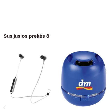
Susijusios prekės 8