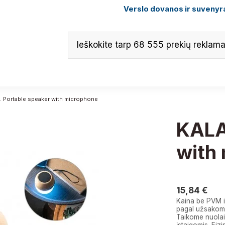
Verslo dovanos ir suvenyra
 Portable speaker with microphone
KALA
with
15,84 
15,84 €
Kaina be PVM i
pagal užsakomą
Taikome nuolai