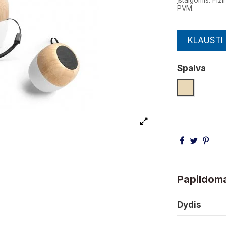
įstaigomis. F
PVM.
KLAUSTI
Spalva
Natūrali
Papildoma
Dydis