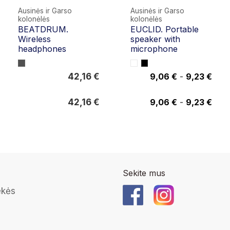
Ausinės ir Garso
Ausinės ir Garso
kolonėlės
kolonėlės
BEATDRUM.
EUCLID. Portable
Wireless
speaker with
headphones
microphone
42,16 €
9,06 €
-
9,23 €
42,16 €
9,23 €
42,16 €
9,06 €
-
9,23 €
Sekite mus
ekės