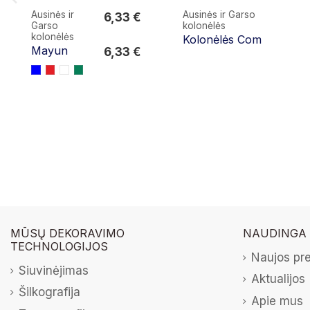
Ausinės ir
Ausinės ir Garso
6,33 €
Garso
kolonėlės
6,33 €
kolonėlės
Kolonėlės Com
Mayun
6,33 €
MŪSŲ DEKORAVIMO
NAUDINGA
TECHNOLOGIJOS
Naujos pr
Siuvinėjimas
Aktualijos
Šilkografija
Apie mus