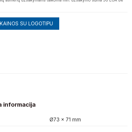
izinių asmenų užsakymams taikoma min. užsakymo suma 50 EUR be
 KAINOS SU LOGOTIPU
 informacija
Ø73 x 71 mm