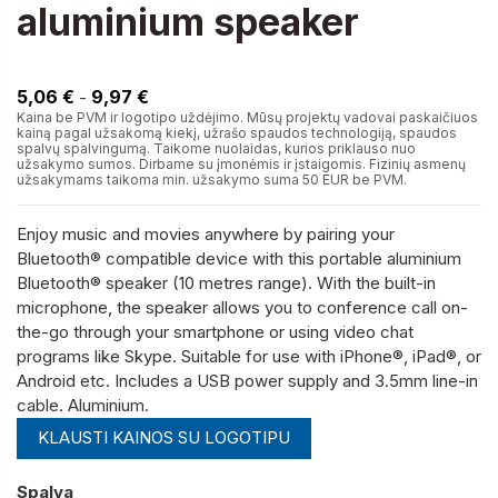
aluminium speaker
9,03 €
5,06 €
9,97 €
-
Kaina be PVM ir logotipo uždėjimo. Mūsų projektų vadovai paskaičiuos
kainą pagal užsakomą kiekį, užrašo spaudos technologiją, spaudos
spalvų spalvingumą. Taikome nuolaidas, kurios priklauso nuo
užsakymo sumos. Dirbame su įmonėmis ir įstaigomis. Fizinių asmenų
užsakymams taikoma min. užsakymo suma 50 EUR be PVM.
Enjoy music and movies anywhere by pairing your
Bluetooth® compatible device with this portable aluminium
Bluetooth® speaker (10 metres range). With the built-in
microphone, the speaker allows you to conference call on-
the-go through your smartphone or using video chat
programs like Skype. Suitable for use with iPhone®, iPad®, or
Android etc. Includes a USB power supply and 3.5mm line-in
cable. Aluminium.
KLAUSTI KAINOS SU LOGOTIPU
Spalva