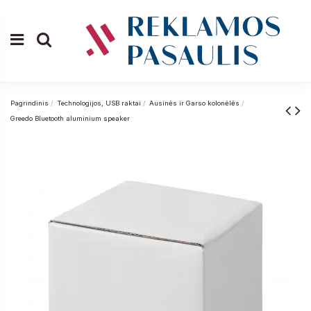
Pagrindinis
Technologijos, USB raktai
Ausinės ir Garso kolonėlės
Greedo Bluetooth aluminium speaker