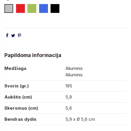
Sidabro
Raudona
Laimo
Mėlyna (Royal)
Juoda
Papildoma informacija
Medžiaga
Aliuminis
Aliuminis
Svoris (gr.)
195
Aukštis (cm)
5,9
Skersmuo (cm)
5,6
Bendras dydis
5,9 x Ø 5,6 cm