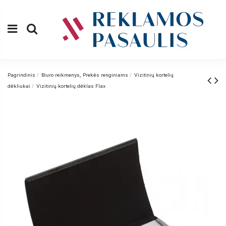
Pagrindinis
Biuro reikmenys, Prekės renginiams
Vizitinių kortelių
dėkliukai
Vizitinių kortelių dėklas Flax