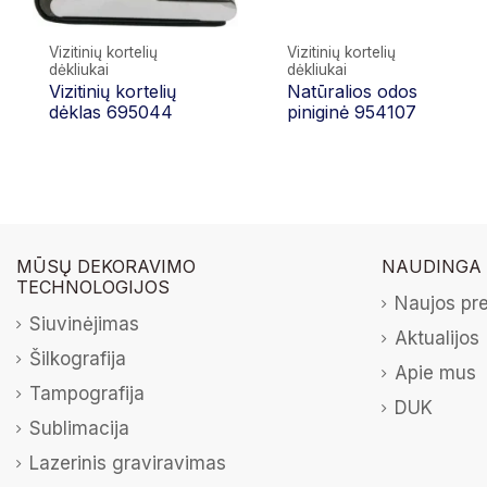
Vizitinių kortelių
Vizitinių kortelių
dėkliukai
dėkliukai
Vizitinių kortelių
Natūralios odos
dėklas 695044
piniginė 954107
MŪSŲ DEKORAVIMO
NAUDINGA
TECHNOLOGIJOS
Naujos pr
Siuvinėjimas
Aktualijos
Šilkografija
Apie mus
Tampografija
DUK
Sublimacija
Lazerinis graviravimas