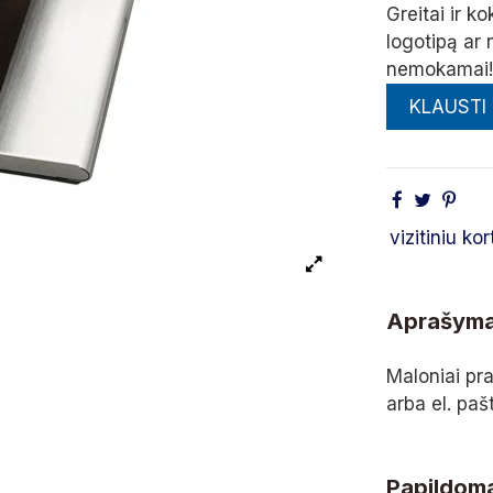
Greitai ir k
logotipą ar
nemokamai!
KLAUSTI
vizitiniu ko
Aprašym
Maloniai pra
arba el. pa
Papildoma