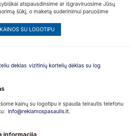
okybiškai atspausdinsime ar išgraviruosime Jūsų
 norimą šūkį, o maketą suderinimui paruošime
 KAINOS SU LOGOTIPU
rteliu deklas
vizitinių kortelių dėklas su log
as
šome kainų su logotipu ir spauda teirautis telefonu
štu:
info@reklamospasaulis.lt
.
 informacija