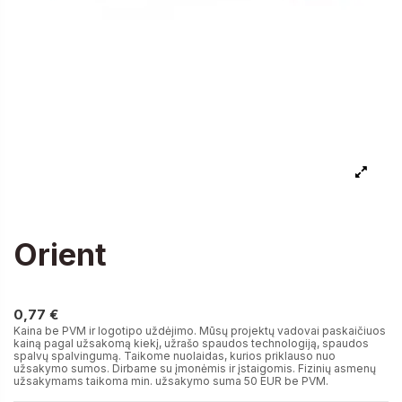
Orient
0,77 €
0,77 €
Kaina be PVM ir logotipo uždėjimo. Mūsų projektų vadovai paskaičiuos
kainą pagal užsakomą kiekį, užrašo spaudos technologiją, spaudos
spalvų spalvingumą. Taikome nuolaidas, kurios priklauso nuo
užsakymo sumos. Dirbame su įmonėmis ir įstaigomis. Fizinių asmenų
užsakymams taikoma min. užsakymo suma 50 EUR be PVM.