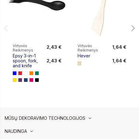
Virtuvės
Virtuvės
2,43 €
1,64 €
Reikmenys
Reikmenys
2,43 €
1,64 €
Epsy 3-in-1
Hever
2,43 €
1,64 €
spoon, fork,
and knife
MŪSŲ DEKORAVIMO TECHNOLOGIJOS
NAUDINGA