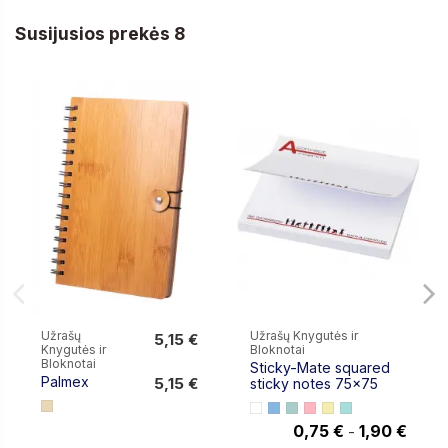
Susijusios prekės 8
Užrašų
Užrašų Knygutės ir
5,15 €
Knygutės ir
Bloknotai
5,15 €
Bloknotai
Sticky-Mate squared
Palmex
5,15 €
sticky notes 75x75
0,75 €
1,90 €
-