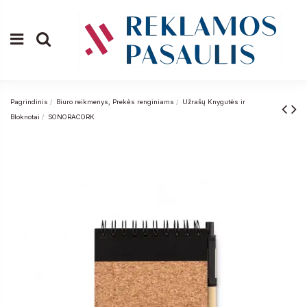
Pagrindinis
Biuro reikmenys, Prekės renginiams
Užrašų Knygutės ir
Bloknotai
SONORACORK