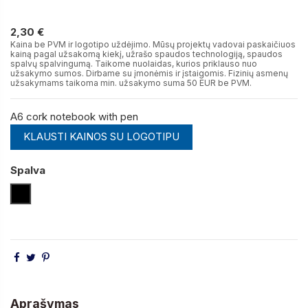
2,30 €
2,30 €
Kaina be PVM ir logotipo uždėjimo. Mūsų projektų vadovai paskaičiuos
kainą pagal užsakomą kiekį, užrašo spaudos technologiją, spaudos
spalvų spalvingumą. Taikome nuolaidas, kurios priklauso nuo
užsakymo sumos. Dirbame su įmonėmis ir įstaigomis. Fizinių asmenų
užsakymams taikoma min. užsakymo suma 50 EUR be PVM.
A6 cork notebook with pen
KLAUSTI KAINOS SU LOGOTIPU
Spalva
Juoda
Aprašymas