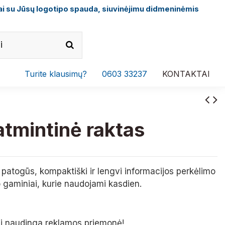
i su Jūsų logotipo spauda, siuvinėjimu didmeninėmis
Turite klausimų?
0603 33237
KONTAKTAI
tmintinė raktas
 patogūs, kompaktiški ir lengvi informacijos perkėlimo
 gaminiai, kurie naudojami kasdien.
ei naudinga reklamos priemonė!