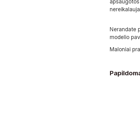
apsaugotos 
nereikalauj
Nerandate p
modelio pave
Maloniai pra
Papildoma