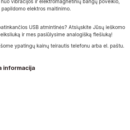
nuo vibracijos ir elektromagnetinių bangų poveikio,
a papildomo elektros maitinimo.
atinkančios USB atmintinės? Atsiųskite Jūsų ieškomo
iksliuką ir mes pasiūlysime analogišką flešiuką!
šome ypatingų kainų teirautis telefonu arba el. paštu.
 informacija