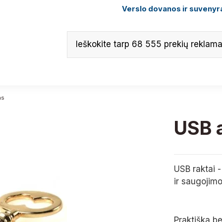
Verslo dovanos ir suvenyra
as
USB a
USB raktai -
ir saugojimo
Praktiška b