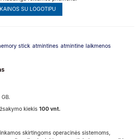
 KAINOS SU LOGOTIPU
emory stick
atmintines
atmintine
laikmenos
as
 GB.
užsakymo kiekis
100 vnt.
tinkamos skirtingoms operacinės sistemoms,