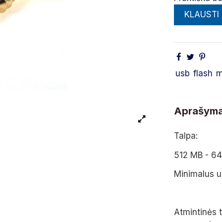
KLAUSTI
usb
flash
m
Aprašym
Talpa:
512 MB - 64
Minimalus 
Atmintinės 