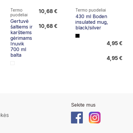
Termo
Termo puodeliai
10,68 €
puodeliai
430 ml Boden
10,68 €
Gertuvė
insulated mug,
10,68 €
šaltiems ir
black/silver
karštiems
gėrimams
4,95 €
Inuvik
700 ml
4,95 €
balta
4,95 €
Sekite mus
ekės