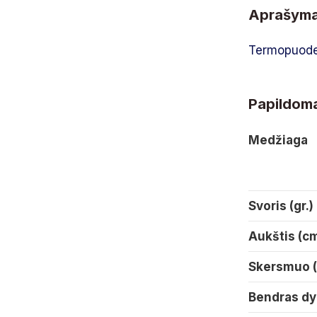
Aprašym
Termopuode
Papildoma
Medžiaga
Svoris (gr.)
Aukštis (c
Skersmuo 
Bendras dy