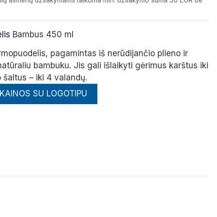
izinių asmenų užsakymams taikoma min. užsakymo suma 50 EUR be
lis
Bambus 450 ml
rmopuodelis, pagamintas iš nerūdijančio plieno ir
atūraliu bambuku.
Jis gali išlaikyti gėrimus karštus iki
 šaltus – iki 4 valandų.
 KAINOS SU LOGOTIPU