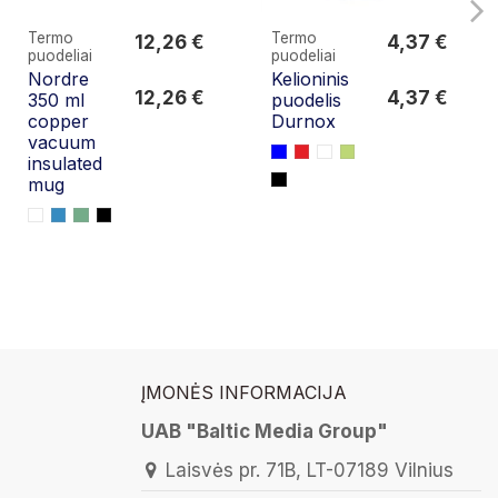
Termo
Termo
12,26 €
4,37 €
puodeliai
puodeliai
12,26 €
4,37 €
Nordre
Kelioninis
12,26 €
4,37 €
350 ml
puodelis
copper
Durnox
vacuum
insulated
mug
ĮMONĖS INFORMACIJA
UAB "Baltic Media Group"
Laisvės pr. 71B, LT-07189 Vilnius