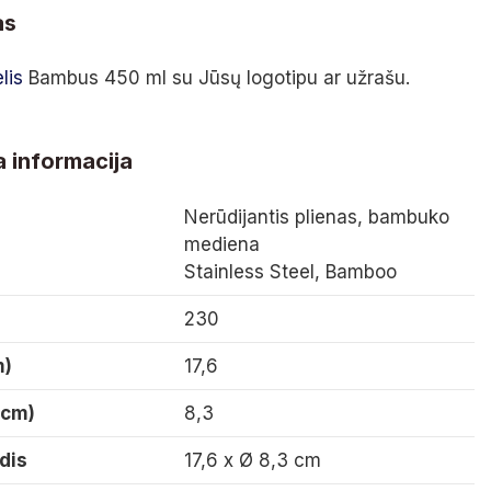
as
lis
Bambus 450 ml su Jūsų logotipu ar užrašu.
 informacija
Nerūdijantis plienas, bambuko
mediena
Stainless Steel, Bamboo
230
m)
17,6
(cm)
8,3
dis
17,6 x Ø 8,3 cm