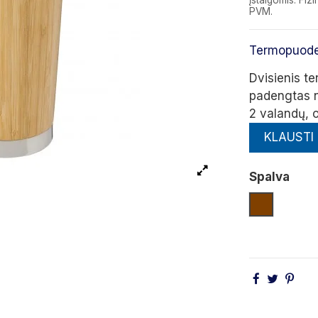
įstaigomis. F
PVM.
Termopuode
Dvisienis te
padengtas n
2 valandų, o
KLAUSTI
Spalva
Ruda