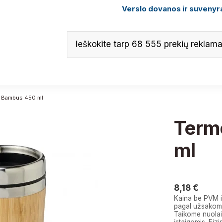
Verslo dovanos ir suvenyra
 Bambus 450 ml
Term
ml
8,18 €
8,18 €
Kaina be PVM i
pagal užsakomą
Taikome nuolai