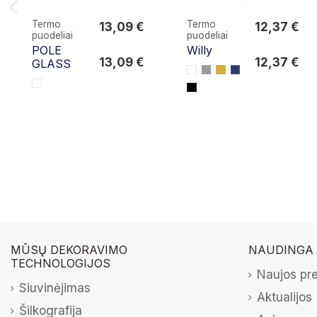
Termo
Termo
13,09 €
12,37 €
puodeliai
puodeliai
13,09 €
12,37 €
POLE
Willy
13,09 €
12,37 €
GLASS
MŪSŲ DEKORAVIMO
NAUDINGA
TECHNOLOGIJOS
Naujos pr
Siuvinėjimas
Aktualijos
Šilkografija