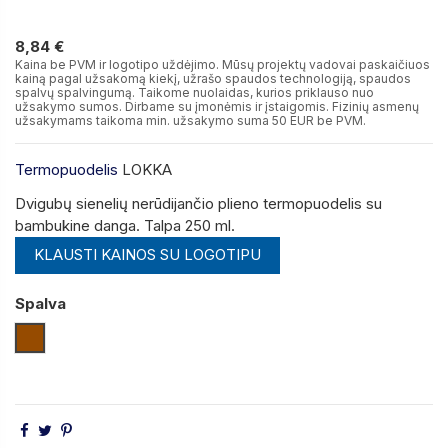
8,84 €
8,84 €
Kaina be PVM ir logotipo uždėjimo. Mūsų projektų vadovai paskaičiuos
kainą pagal užsakomą kiekį, užrašo spaudos technologiją, spaudos
spalvų spalvingumą. Taikome nuolaidas, kurios priklauso nuo
užsakymo sumos. Dirbame su įmonėmis ir įstaigomis. Fizinių asmenų
užsakymams taikoma min. užsakymo suma 50 EUR be PVM.
Termopuodelis
LOKKA
Dvigubų sienelių nerūdijančio plieno termopuodelis su
bambukine danga.
Talpa 250 ml.
KLAUSTI KAINOS SU LOGOTIPU
Spalva
Medienos