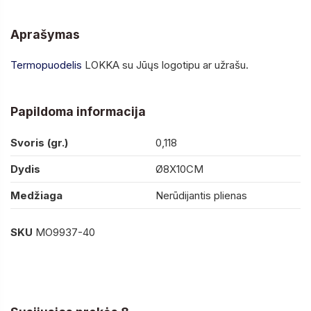
Aprašymas
Termopuodelis
LOKKA su Jūųs logotipu ar užrašu.
Papildoma informacija
Svoris (gr.)
0,118
Dydis
Ø8X10CM
Medžiaga
Nerūdijantis plienas
SKU
MO9937-40