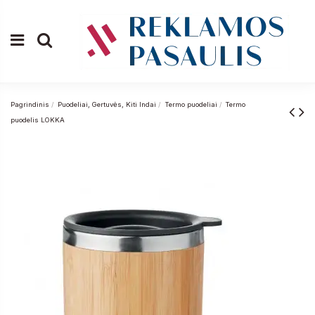
Pagrindinis
Puodeliai, Gertuvės, Kiti Indai
Termo puodeliai
Termo
puodelis LOKKA