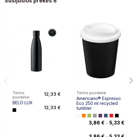
Susijusios prekės 8
Termo
Termo puodeliai
12,33 €
puodeliai
Americano® Espresso
12,33 €
BELO LUX
Eco 250 ml recycled
12,33 €
tumbler
3,86 €
5,33 €
-
3,86 €
3,86 €
5,33 €
-