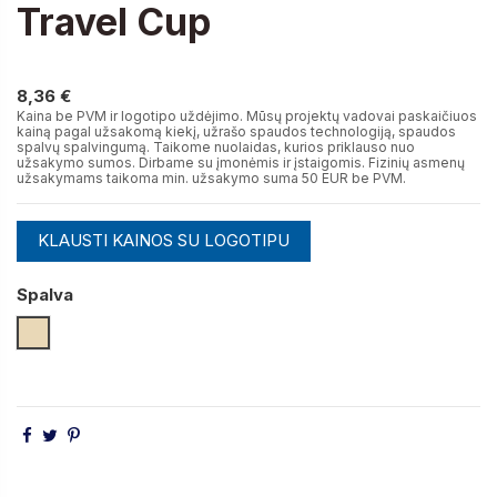
Travel Cup
8,36 €
8,36 €
Kaina be PVM ir logotipo uždėjimo. Mūsų projektų vadovai paskaičiuos
kainą pagal užsakomą kiekį, užrašo spaudos technologiją, spaudos
spalvų spalvingumą. Taikome nuolaidas, kurios priklauso nuo
užsakymo sumos. Dirbame su įmonėmis ir įstaigomis. Fizinių asmenų
užsakymams taikoma min. užsakymo suma 50 EUR be PVM.
KLAUSTI KAINOS SU LOGOTIPU
Spalva
Natūrali