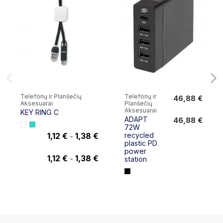
Telefonų ir Planšečių
Telefonų ir
46,88 €
Aksesuarai
Planšečių
46,88 €
Aksesuarai
KEY RING C
ADAPT
46,88 €
72W
1,12 €
1,38 €
recycled
-
plastic PD
1,12 €
power
1,12 €
1,38 €
-
station