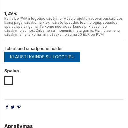
1,29 €
1,29 €
Kaina be PVM ir logotipo uždėjimo. Mūsų projektų vadovai paskaičiuos
kainą pagal užsakomą kiekį, užrašo spaudos technologiją, spaudos
spalvų spalvingumą. Taikome nuolaidas, kurios priklauso nuo
užsakymo sumos. Dirbame su įmonėmis ir įstaigomis. Fizinių asmenų
užsakymams taikoma min. užsakymo suma 50 EUR be PVM.
Tablet and smartphone holder
KLAUSTI KAINOS SU LOGOTIPU
Spalva
Balta
Aprašymas