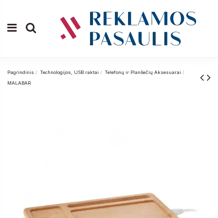
Pagrindinis
Technologijos, USB raktai
Telefonų ir Planšečių Aksesuarai
MALABAR