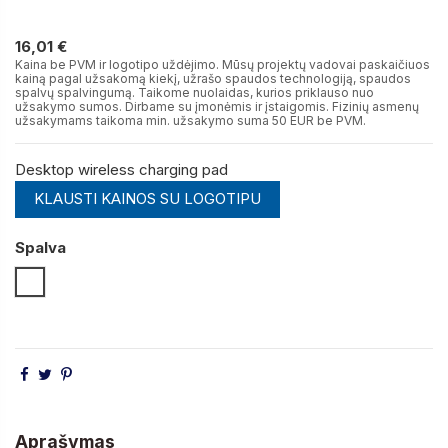
16,01 €
16,01 €
Kaina be PVM ir logotipo uždėjimo. Mūsų projektų vadovai paskaičiuos
kainą pagal užsakomą kiekį, užrašo spaudos technologiją, spaudos
spalvų spalvingumą. Taikome nuolaidas, kurios priklauso nuo
užsakymo sumos. Dirbame su įmonėmis ir įstaigomis. Fizinių asmenų
užsakymams taikoma min. užsakymo suma 50 EUR be PVM.
Desktop wireless charging pad
KLAUSTI KAINOS SU LOGOTIPU
Spalva
Balta
Aprašymas