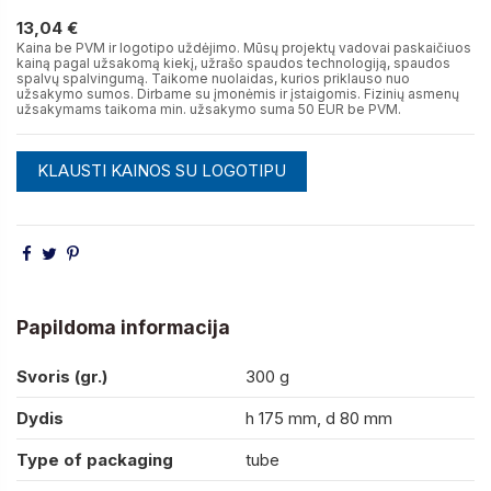
13,04 €
13,04 €
Kaina be PVM ir logotipo uždėjimo. Mūsų projektų vadovai paskaičiuos
kainą pagal užsakomą kiekį, užrašo spaudos technologiją, spaudos
spalvų spalvingumą. Taikome nuolaidas, kurios priklauso nuo
užsakymo sumos. Dirbame su įmonėmis ir įstaigomis. Fizinių asmenų
užsakymams taikoma min. užsakymo suma 50 EUR be PVM.
KLAUSTI KAINOS SU LOGOTIPU
Papildoma informacija
Svoris (gr.)
300 g
Dydis
h 175 mm, d 80 mm
Type of packaging
tube