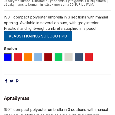
užsakymo sumos. Dirbame su įmonėmis ir įstaigomis. Fizinių asmenų
užsakymams taikoma min. užsakymo suma 50 EUR be PVM.
190T compact polyester umbrella in 3 sections with manual
opening. Available in several colours, with grey interior.
Practical and lightweight umbrella supplied in a pouch
KLAUSTI KAINOS SU LOGOTIPU
Spalva
Mėlyna
Raudona
Oranžinė
Šviesiai Mėlyna
Bordinė (Burgundiška)
Šviesiai Žalia
Šviesiai Pilka
Mėlyna
Raudona
Aprašymas
190T compact polyester umbrella in 3 sections with manual