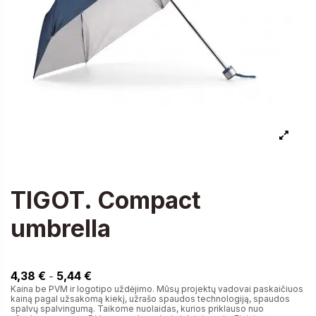
TIGOT. Compact
umbrella
4,38 €
4,38 €
5,44 €
-
Kaina be PVM ir logotipo uždėjimo. Mūsų projektų vadovai paskaičiuos
kainą pagal užsakomą kiekį, užrašo spaudos technologiją, spaudos
spalvų spalvingumą. Taikome nuolaidas, kurios priklauso nuo