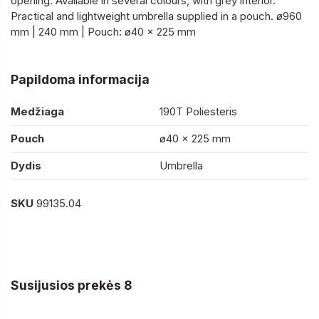
opening. Available in several colours, with grey interior.
Practical and lightweight umbrella supplied in a pouch. ø960
mm | 240 mm | Pouch: ø40 x 225 mm
Papildoma informacija
Medžiaga
190T Poliesteris
Pouch
ø40 x 225 mm
Dydis
Umbrella
SKU
99135.04
Susijusios prekės 8