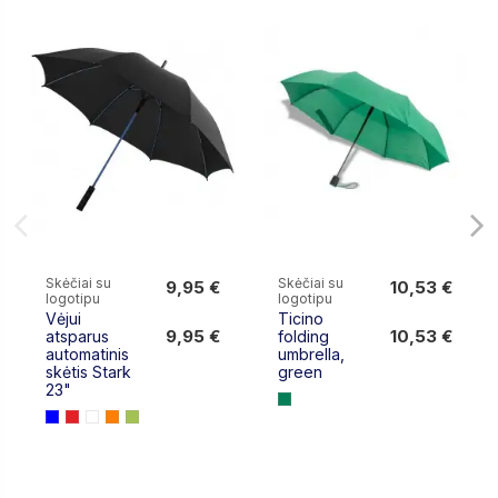
Skėčiai su
Skėčiai su
9,95 €
10,53 €
logotipu
logotipu
9,95 €
10,53 €
Vėjui
Ticino
9,95 €
10,53 €
atsparus
folding
automatinis
umbrella,
skėtis Stark
green
23"