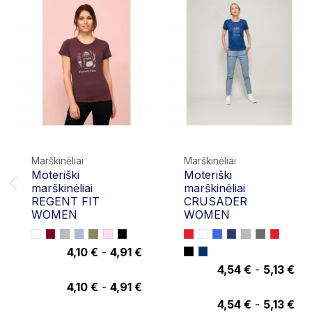
Marškinėliai
Marškinėliai
Moteriški
Moteriški
marškinėliai
marškinėliai
REGENT FIT
CRUSADER
WOMEN
WOMEN
4,10 €
-
4,91 €
4,91 €
4,54 €
-
5,13 €
5,13 €
4,10 €
-
4,91 €
4,54 €
-
5,13 €