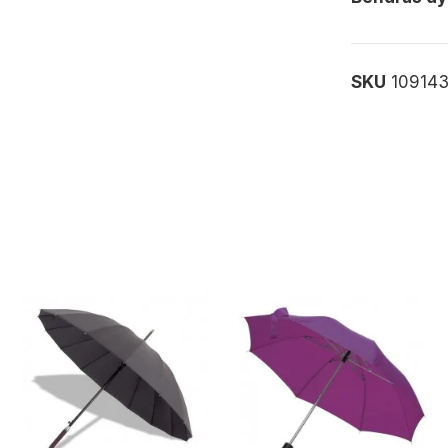
SKU
10914