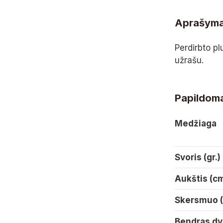
Aprašym
Perdirbto pl
užrašu.
Papildoma
Medžiaga
Svoris (gr.)
Aukštis (c
Skersmuo 
Bendras dy