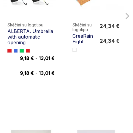
Skėčiai su logotipu
Skėčiai su
24,34 €
logotipu
ALBERTA. Umbrella
24,34 €
CreaRain
with automatic
24,34 €
Eight
opening
9,18 €
-
13,01 €
9,18 €
9,18 €
-
13,01 €