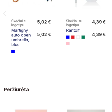
Skėčiai su
Skėčiai su
5,02 €
4,39 €
logotipu
logotipu
5,02 €
4,39 €
Martigny
Rantolf
5,02 €
4,39 €
auto open
umbrella,
blue
Peržiūrėta