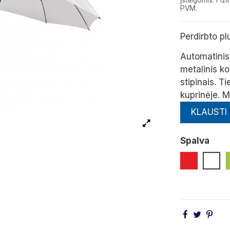
įstaigomis. F
PVM.
Perdirbto pl
Automatinis 
metalinis k
stipinais.
Ti
kuprinėje.
M
KLAUSTI
Spalva
Raudona
Balt