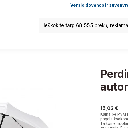
Verslo dovanos ir suvenyra
Perdi
autom
15,02 
15,02 €
Kaina be PVM i
pagal užsakomą
Taikome nuolai