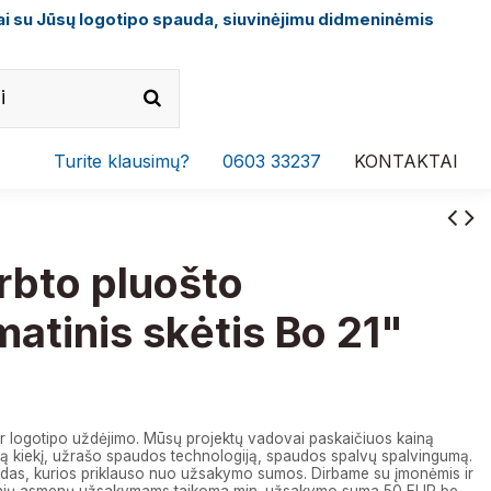
i su Jūsų logotipo spauda, siuvinėjimu didmeninėmis
Turite klausimų?
0603 33237
KONTAKTAI
rbto pluošto
atinis skėtis Bo 21"
€
r logotipo uždėjimo. Mūsų projektų vadovai paskaičiuos kainą
 kiekį, užrašo spaudos technologiją, spaudos spalvų spalvingumą.
das, kurios priklauso nuo užsakymo sumos. Dirbame su įmonėmis ir