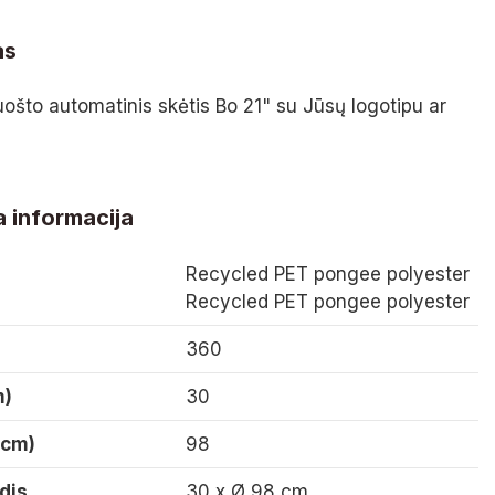
as
uošto automatinis skėtis Bo 21" su Jūsų logotipu ar
 informacija
Recycled PET pongee polyester
Recycled PET pongee polyester
360
m)
30
(cm)
98
dis
30 x Ø 98 cm