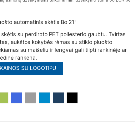
izinių asmenų užsakymams taikoma min. užsakymo suma 50 EUR be
uošto automatinis skėtis Bo 21"
skėtis su perdirbto PET poliesterio gaubtu.
Tvirtas
otas, aukštos kokybės rėmas su stiklo pluošto
ekiamas su maišeliu ir lengvai gali tilpti rankinėje ar
edinė rankena
.
 KAINOS SU LOGOTIPU
a
Laimo
Mėlyna (Royal)
Pilka
Mėlyna Ryški
Tamsiai Mėlyna (Navy)
Juoda