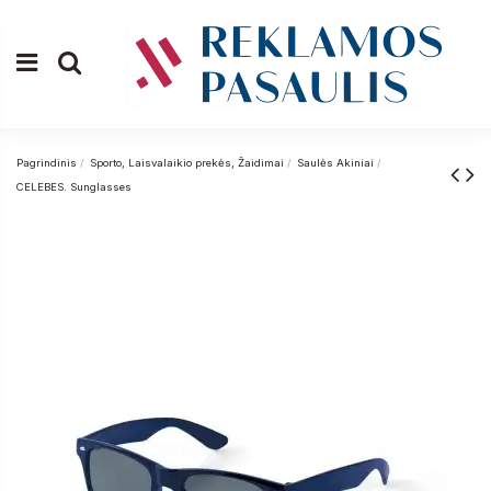
Pagrindinis
Sporto, Laisvalaikio prekės, Žaidimai
Saulės Akiniai
CELEBES. Sunglasses