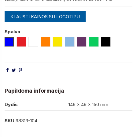
KLAUSTI KAINOS SU LOGOTIPU
Spalva
Mėlyna
Raudona
Balta
Oranžinė
Geltona
Šviesiai Mėlyna
Violetinė
Šviesiai Žalia
Juoda
Papildoma informacija
Dydis
146 x 49 x 150 mm
SKU
98313-104