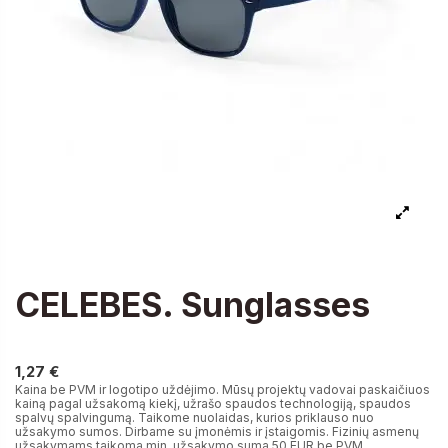
CELEBES. Sunglasses
1,27 €
1,27 €
Kaina be PVM ir logotipo uždėjimo. Mūsų projektų vadovai paskaičiuos
kainą pagal užsakomą kiekį, užrašo spaudos technologiją, spaudos
spalvų spalvingumą. Taikome nuolaidas, kurios priklauso nuo
užsakymo sumos. Dirbame su įmonėmis ir įstaigomis. Fizinių asmenų
užsakymams taikoma min. užsakymo suma 50 EUR be PVM.