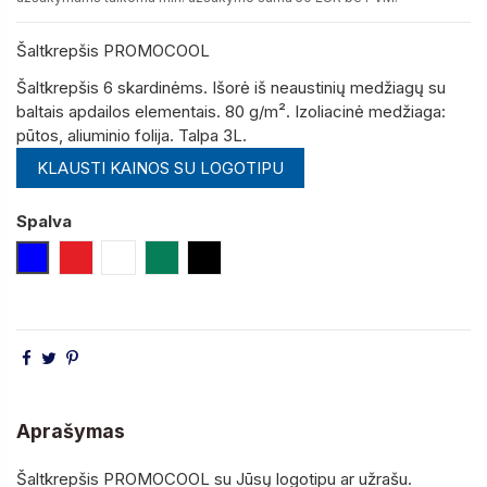
Šaltkrepšis PROMOCOOL
Šaltkrepšis 6 skardinėms.
Išorė iš neaustinių medžiagų su
baltais apdailos elementais.
80 g/m².
Izoliacinė medžiaga:
pūtos, aliuminio folija.
Talpa 3L.
KLAUSTI KAINOS SU LOGOTIPU
Spalva
Mėlyna
Raudona
Balta
Žalia
Juoda
Aprašymas
Šaltkrepšis PROMOCOOL su Jūsų logotipu ar užrašu.