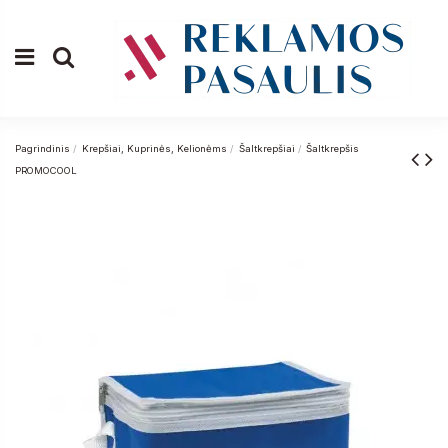
Pagrindinis
Krepšiai, Kuprinės, Kelionėms
Šaltkrepšiai
Šaltkrepšis
PROMOCOOL