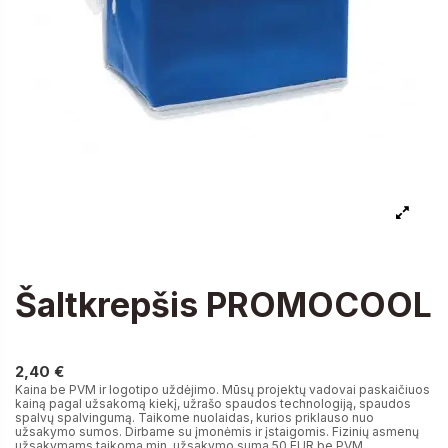
Šaltkrepšis PROMOCOOL
2,40 €
2,40 €
Kaina be PVM ir logotipo uždėjimo. Mūsų projektų vadovai paskaičiuos
kainą pagal užsakomą kiekį, užrašo spaudos technologiją, spaudos
spalvų spalvingumą. Taikome nuolaidas, kurios priklauso nuo
užsakymo sumos. Dirbame su įmonėmis ir įstaigomis. Fizinių asmenų
užsakymams taikoma min. užsakymo suma 50 EUR be PVM.