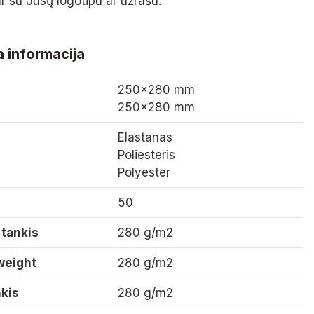
 su Jūsų logotipu ar užrašu.
 informacija
250×280 mm
250×280 mm
Elastanas
Poliesteris
Polyester
50
tankis
280 g/m2
weight
280 g/m2
nkis
280 g/m2