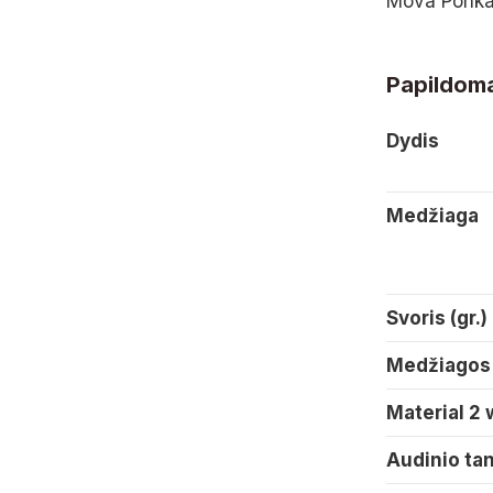
Mova Ponkar
Papildoma
Dydis
Medžiaga
Svoris (gr.)
Medžiagos 
Material 2 
Audinio ta