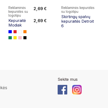
Reklaminės
Reklaminės kepurėlės
2,69 €
kepurėlės su
su logotipu
2,69 €
logotipu
Skirtingų spalvų
Kepuraitė
2,69 €
kepuraitės Detroit
Modiak
6
Sekite mus
ekės