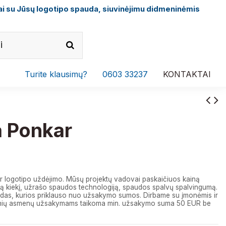
i su Jūsų logotipo spauda, siuvinėjimu didmeninėmis
Turite klausimų?
0603 33237
KONTAKTAI
 Ponkar
r logotipo uždėjimo. Mūsų projektų vadovai paskaičiuos kainą
 kiekį, užrašo spaudos technologiją, spaudos spalvų spalvingumą.
das, kurios priklauso nuo užsakymo sumos. Dirbame su įmonėmis ir
izinių asmenų užsakymams taikoma min. užsakymo suma 50 EUR be