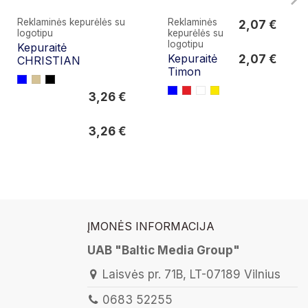
Reklaminės kepurėlės su
Reklaminės
2,07 €
logotipu
kepurėlės su
2,07 €
logotipu
Kepuraitė
Kepuraitė
2,07 €
CHRISTIAN
Timon
3,26 €
3,26 €
3,26 €
ĮMONĖS INFORMACIJA
UAB "Baltic Media Group"
Laisvės pr. 71B, LT-07189 Vilnius
0683 52255