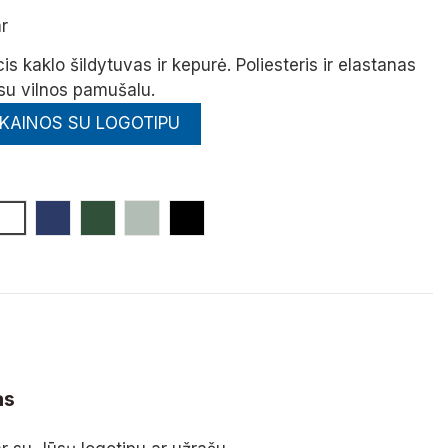
r
s kaklo šildytuvas ir kepurė.
Poliesteris ir elastanas
su vilnos pamušalu.
 KAINOS SU LOGOTIPU
dona
Balta
Tamsiai Mėlyna
Tamsiai Žalia
Pilka Pelenų
Juoda
as