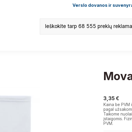
Verslo dovanos ir suvenyra
Mova
3,35 €
3,35 €
Kaina be PVM i
pagal užsakomą
Taikome nuolai
įstaigomis. F
PVM.