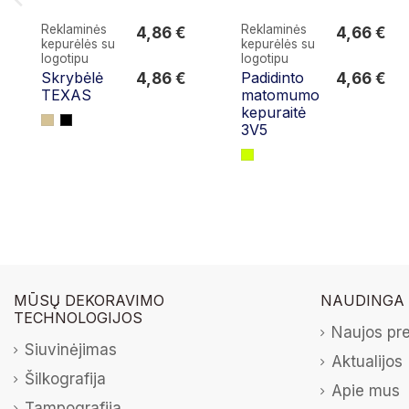
Reklaminės
Reklaminės
4,86 €
4,66 €
kepurėlės su
kepurėlės su
4,86 €
4,66 €
logotipu
logotipu
Skrybėlė
Padidinto
4,86 €
4,66 €
TEXAS
matomumo
kepuraitė
3V5
MŪSŲ DEKORAVIMO
NAUDINGA
TECHNOLOGIJOS
Naujos pr
Siuvinėjimas
Aktualijos
Šilkografija
Apie mus
Tampografija