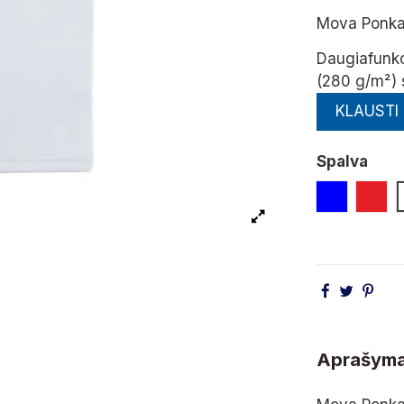
Mova Ponka
Daugiafunkci
(280 g/m²) 
KLAUSTI
Spalva
Mėlyna
Rau
Aprašym