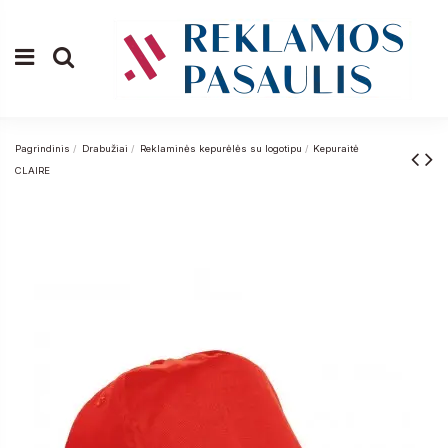
Pagrindinis
Drabužiai
Reklaminės kepurėlės su logotipu
Kepuraitė
CLAIRE