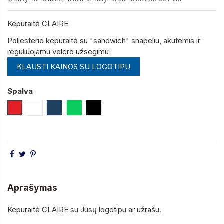
Kepuraitė CLAIRE
Poliesterio kepuraitė su "sandwich" snapeliu, akutėmis ir
reguliuojamu velcro užsegimu
KLAUSTI KAINOS SU LOGOTIPU
Spalva
Raudona
Balta
Tamsiai Mėlyna (Navy)
Šviesiai Žalia
Juoda
Aprašymas
Kepuraitė CLAIRE su Jūsų logotipu ar užrašu.