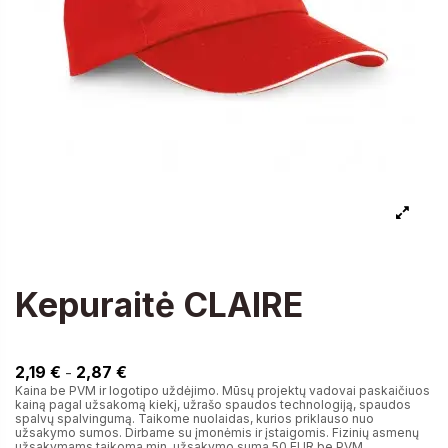
Kepuraitė CLAIRE
2,19 €
2,19 €
2,87 €
-
Kaina be PVM ir logotipo uždėjimo. Mūsų projektų vadovai paskaičiuos
kainą pagal užsakomą kiekį, užrašo spaudos technologiją, spaudos
spalvų spalvingumą. Taikome nuolaidas, kurios priklauso nuo
užsakymo sumos. Dirbame su įmonėmis ir įstaigomis. Fizinių asmenų
užsakymams taikoma min. užsakymo suma 50 EUR be PVM.