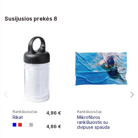
Susijusios prekės 8
Rankšluosčiai
Rankšluosčiai
4,86 €
Rikat
Mikrofibros
4,86 €
rankšluiostis su
4,86 €
dvipuse spauda