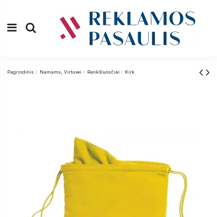
Pagrindinis
Namams, Virtuvei
Rankšluosčiai
Kirk