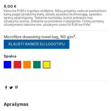
8,00 €
8,00 €
Kaina be PVM ir logotipo uždėjimo. Mūsų projektų vadovai paskaičiuos
kainą pagal užsakomą kiekį, užrašo spaudos technologiją, spaudos
spalvų spalvingumą. Taikome nuolaidas, kurios priklauso nuo
užsakymo sumos. Dirbame su įmonėmis ir įstaigomis. Fizinių asmenų
užsakymams taikoma min. užsakymo suma 50 EUR be PVM.
Microfibre drawstring towel bag, 160 g/m².
KLAUSTI KAINOS SU LOGOTIPU
Spalva
Mėlyna
Raudona
Oranžinė
Žalia
Geltona
Aprašymas