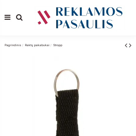
Pagrindinis
Raktų pakabukai
Stropp