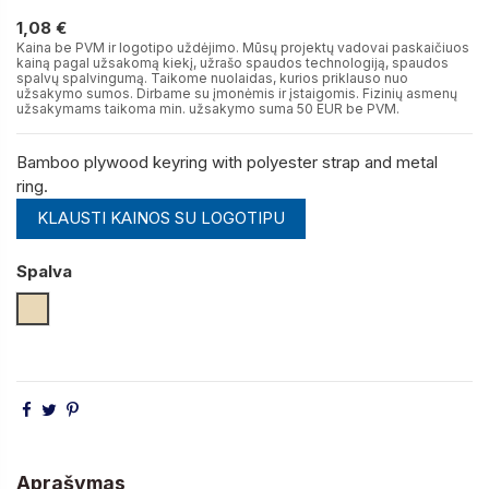
1,08 €
1,08 €
Kaina be PVM ir logotipo uždėjimo. Mūsų projektų vadovai paskaičiuos
kainą pagal užsakomą kiekį, užrašo spaudos technologiją, spaudos
spalvų spalvingumą. Taikome nuolaidas, kurios priklauso nuo
užsakymo sumos. Dirbame su įmonėmis ir įstaigomis. Fizinių asmenų
užsakymams taikoma min. užsakymo suma 50 EUR be PVM.
Bamboo plywood keyring with polyester strap and metal
ring.
KLAUSTI KAINOS SU LOGOTIPU
Spalva
Natūrali
Aprašymas