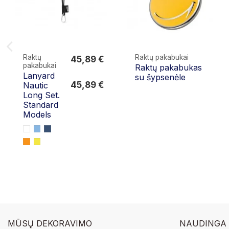
Raktų
Raktų pakabukai
45,89 €
pakabukai
Raktų pakabukas
45,89 €
Lanyard
su šypsenėle
45,89 €
Nautic
Long Set.
Standard
Models
MŪSŲ DEKORAVIMO
NAUDINGA