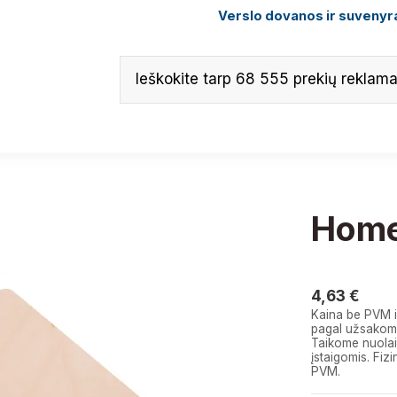
Verslo dovanos ir suvenyra
Home
4,63 €
4,63 €
Kaina be PVM i
pagal užsakomą
Taikome nuolai
įstaigomis. F
PVM.