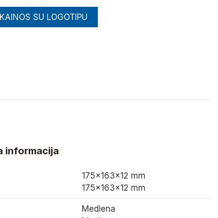
 KAINOS SU LOGOTIPU
 informacija
175×163×12 mm
175×163×12 mm
Mediena