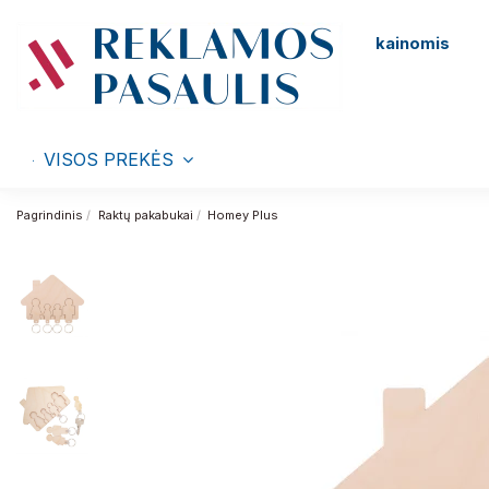
kainomis
VISOS PREKĖS
Pagrindinis
Raktų pakabukai
Homey Plus