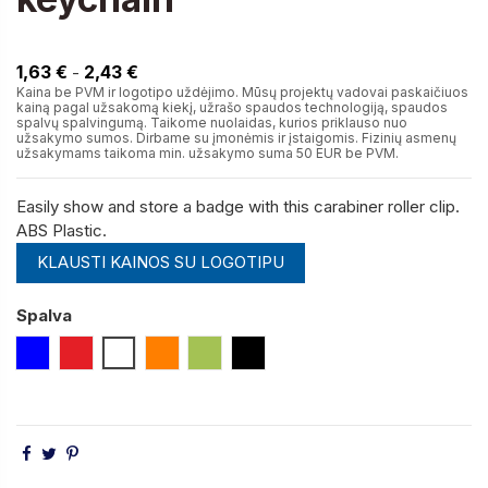
2,43 €
1,63 €
2,43 €
-
Kaina be PVM ir logotipo uždėjimo. Mūsų projektų vadovai paskaičiuos
kainą pagal užsakomą kiekį, užrašo spaudos technologiją, spaudos
spalvų spalvingumą. Taikome nuolaidas, kurios priklauso nuo
užsakymo sumos. Dirbame su įmonėmis ir įstaigomis. Fizinių asmenų
užsakymams taikoma min. užsakymo suma 50 EUR be PVM.
Easily show and store a badge with this carabiner roller clip.
ABS Plastic.
KLAUSTI KAINOS SU LOGOTIPU
Spalva
Mėlyna
Raudona
Balta
Oranžinė
Laimo
Juoda