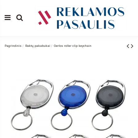
Pagrindinis
Raktų pakabukai
Gerlos roller clip keychain