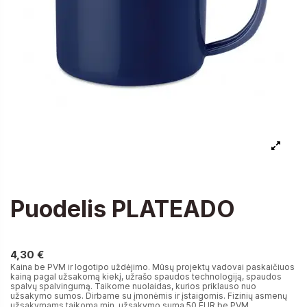
Puodelis PLATEADO
4,30 €
4,30 €
Kaina be PVM ir logotipo uždėjimo. Mūsų projektų vadovai paskaičiuos
kainą pagal užsakomą kiekį, užrašo spaudos technologiją, spaudos
spalvų spalvingumą. Taikome nuolaidas, kurios priklauso nuo
užsakymo sumos. Dirbame su įmonėmis ir įstaigomis. Fizinių asmenų
užsakymams taikoma min. užsakymo suma 50 EUR be PVM.