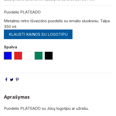
Puodelis PLATEADO
Metalinis retro išvaizdos puodelis su emalio sluoksniu.
Talpa
350 ml.
KLAUSTI KAINOS SU LOGOTIPU
Spalva
Mėlyna
Raudona
Balta
Žalia
Juoda
Aprašymas
Puodelis PLATEADO su Jūsų logotipu ar užrašu.