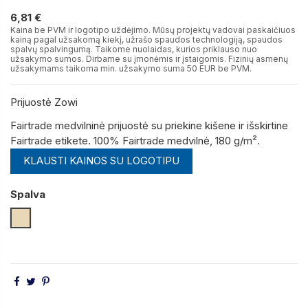
6,81 €
6,81 €
Kaina be PVM ir logotipo uždėjimo. Mūsų projektų vadovai paskaičiuos
kainą pagal užsakomą kiekį, užrašo spaudos technologiją, spaudos
spalvų spalvingumą. Taikome nuolaidas, kurios priklauso nuo
užsakymo sumos. Dirbame su įmonėmis ir įstaigomis. Fizinių asmenų
užsakymams taikoma min. užsakymo suma 50 EUR be PVM.
Prijuostė Zowi
Fairtrade medvilninė prijuostė su priekine kišene ir išskirtine
Fairtrade etikete.
100% Fairtrade medvilnė, 180 g/m².
KLAUSTI KAINOS SU LOGOTIPU
Spalva
Natūrali