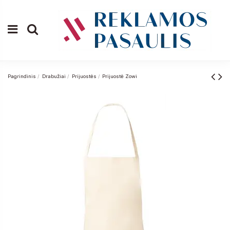
Pagrindinis
Drabužiai
Prijuostės
Prijuostė Zowi