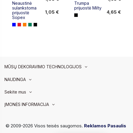
Neaustinė
Trumpa
1,05 €
4,65 €
sulankstoma
prijuostė Milty
1,05 €
4,65 €
prijuostė
Sopex
MŪSŲ DEKORAVIMO TECHNOLOGIJOS
NAUDINGA
Sekite mus
ĮMONĖS INFORMACIJA
© 2009-2026 Visos teisės saugomos.
Reklamos Pasaulis