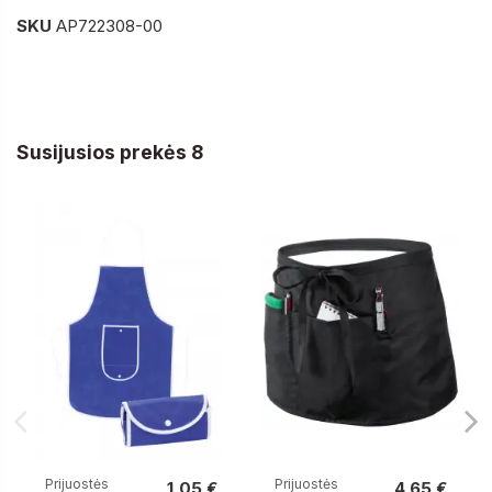
SKU
AP722308-00
Susijusios prekės 8
Prijuostės
Prijuostės
1,05 €
4,65 €