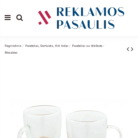
Pagrindinis
Puodeliai, Gertuvės, Kiti Indai
Puodeliai su lėkštute
Mocaboo