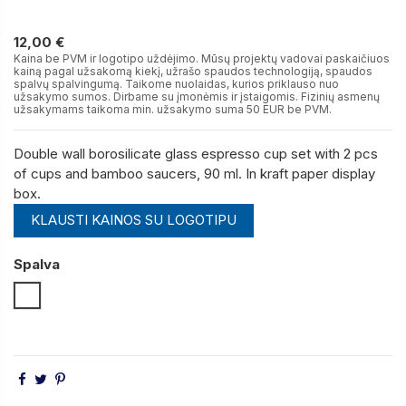
12,00 €
12,00 €
Kaina be PVM ir logotipo uždėjimo. Mūsų projektų vadovai paskaičiuos
kainą pagal užsakomą kiekį, užrašo spaudos technologiją, spaudos
spalvų spalvingumą. Taikome nuolaidas, kurios priklauso nuo
užsakymo sumos. Dirbame su įmonėmis ir įstaigomis. Fizinių asmenų
užsakymams taikoma min. užsakymo suma 50 EUR be PVM.
Double wall borosilicate glass espresso cup set with 2 pcs
of cups and bamboo saucers, 90 ml. In kraft paper display
box.
KLAUSTI KAINOS SU LOGOTIPU
Spalva
Skaidri