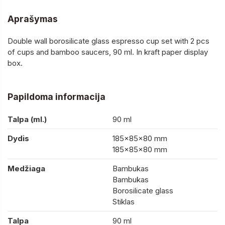
Aprašymas
Double wall borosilicate glass espresso cup set with 2 pcs
of cups and bamboo saucers, 90 ml. In kraft paper display
box.
Papildoma informacija
Talpa (ml.)
90 ml
Dydis
185×85×80 mm
185×85×80 mm
Medžiaga
Bambukas
Bambukas
Borosilicate glass
Stiklas
Talpa
90 ml