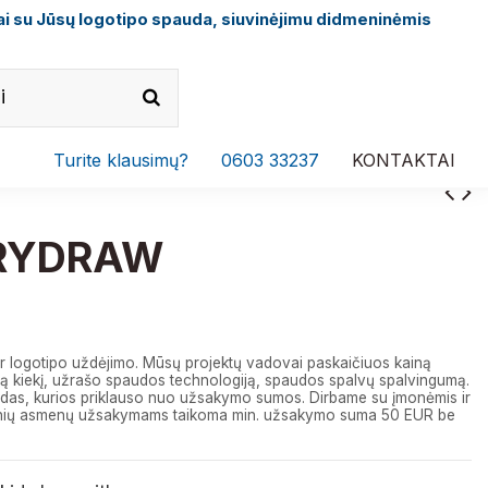
i su Jūsų logotipo spauda, siuvinėjimu didmeninėmis
Turite klausimų?
0603 33237
KONTAKTAI
RYDRAW
r logotipo uždėjimo. Mūsų projektų vadovai paskaičiuos kainą
 kiekį, užrašo spaudos technologiją, spaudos spalvų spalvingumą.
das, kurios priklauso nuo užsakymo sumos. Dirbame su įmonėmis ir
izinių asmenų užsakymams taikoma min. užsakymo suma 50 EUR be