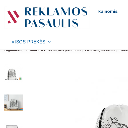
kainomis
VISOS PREKĖS
Pagrindinis
Tušinukai ir kitos rašymo priemonės
Pieštukai, Kreidelės
CAR