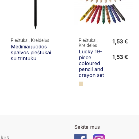
Pieštukai, Kreidelės
Pieštukai,
1,53 €
Kreidelės
Mediniai juodos
1,53 €
Lucky 19-
spalvos pieštukai
1,53 €
piece
su trintuku
coloured
pencil and
crayon set
Sekite mus
ekės