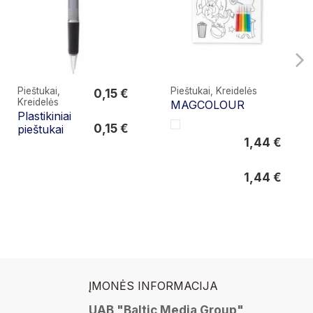
Pieštukai,
Pieštukai, Kreidelės
0,15 €
Kreidelės
MAGCOLOUR
0,15 €
Plastikiniai
0,15 €
pieštukai
1,44 €
1,44 €
1,44 €
ĮMONĖS INFORMACIJA
UAB "Baltic Media Group"