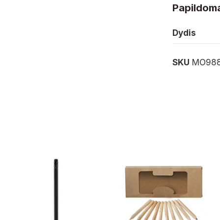
Papildoma
Dydis
SKU
MO988