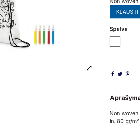
Non woven 
KLAUSTI
Spalva
Balta
Aprašym
Non woven d
in. 80 gr/m²