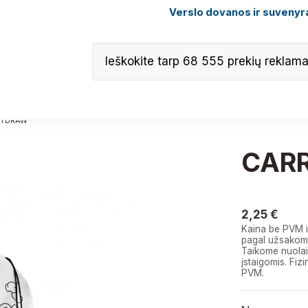
Verslo dovanos ir suvenyra
RYDRAW
CAR
2,25 €
2,25 €
Kaina be PVM i
pagal užsakomą
Taikome nuolai
įstaigomis. F
PVM.