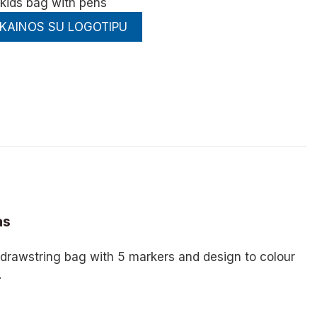
kids bag with pens
 KAINOS SU LOGOTIPU
as
rawstring bag with 5 markers and design to colour
.