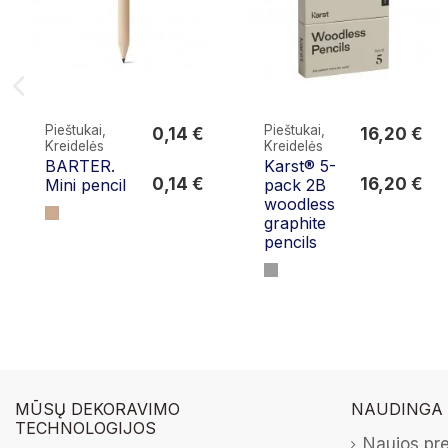
Pieštukai,
Pieštukai,
0,14 €
16,20 €
Kreidelės
Kreidelės
0,14 €
16,20 €
BARTER.
Karst® 5-
0,14 €
16,20 €
Mini pencil
pack 2B
woodless
graphite
pencils
MŪSŲ DEKORAVIMO
NAUDINGA
TECHNOLOGIJOS
Naujos pr