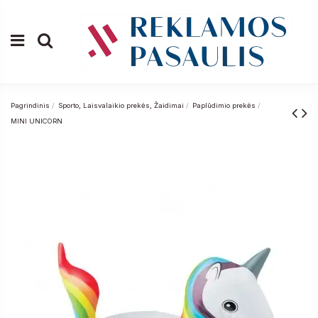
Pagrindinis
Sporto, Laisvalaikio prekės, Žaidimai
Paplūdimio prekės
MINI UNICORN