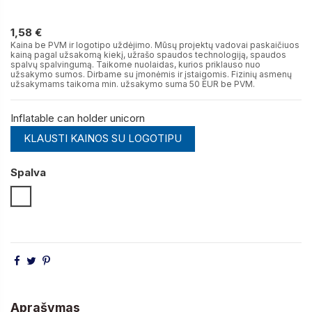
1,58 €
1,58 €
Kaina be PVM ir logotipo uždėjimo. Mūsų projektų vadovai paskaičiuos
kainą pagal užsakomą kiekį, užrašo spaudos technologiją, spaudos
spalvų spalvingumą. Taikome nuolaidas, kurios priklauso nuo
užsakymo sumos. Dirbame su įmonėmis ir įstaigomis. Fizinių asmenų
užsakymams taikoma min. užsakymo suma 50 EUR be PVM.
Inflatable can holder unicorn
KLAUSTI KAINOS SU LOGOTIPU
Spalva
Balta
Aprašymas