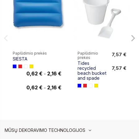
Paplūdimio prekės
Paplūdimio
7,57 €
prekės
SIESTA
7,57 €
Tides
7,57 €
recycled
0,62 €
2,16 €
beach bucket
-
and spade
2,16 €
0,62 €
2,16 €
-
MŪSŲ DEKORAVIMO TECHNOLOGIJOS